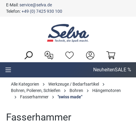
E-Mail:
service@selva.de
alt springen
Telefon:
+49 (0) 7425 930 100
Neuheiten
SALE %
Alle Kategorien
Werkzeuge / Bedarfsartikel
Bohren, Polieren, Schleifen
Bohren
Hängemotoren
Fasserhammer
"swiss made"
Fasserhammer