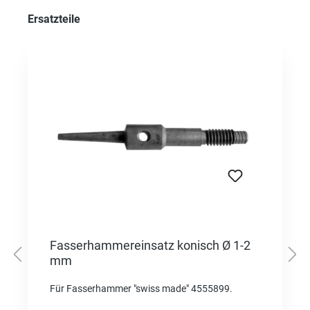
Produktgalerie überspringen
Ersatzteile
Fasserhammereinsatz konisch Ø 1-2
mm
Für Fasserhammer "swiss made" 4555899.