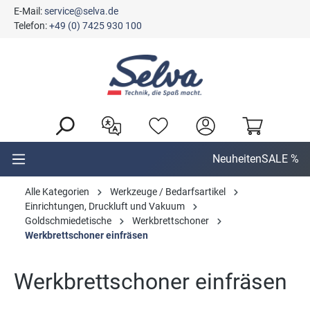
E-Mail:
service@selva.de
alt springen
Telefon:
+49 (0) 7425 930 100
Neuheiten
SALE %
Alle Kategorien
Werkzeuge / Bedarfsartikel
Einrichtungen, Druckluft und Vakuum
Goldschmiedetische
Werkbrettschoner
Werkbrettschoner einfräsen
Werkbrettschoner einfräsen