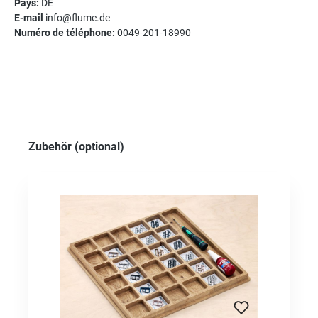
Pays:
DE
E-mail
info@flume.de
Numéro de téléphone:
0049-201-18990
Ignorer la galerie de produits
Zubehör (optional)