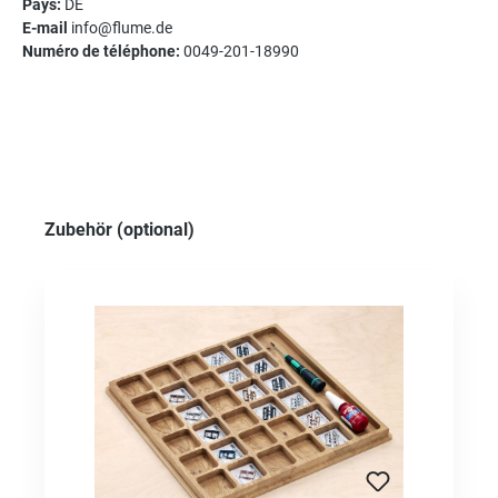
Pays:
DE
E-mail
info@flume.de
Numéro de téléphone:
0049-201-18990
Ignorer la galerie de produits
Zubehör (optional)