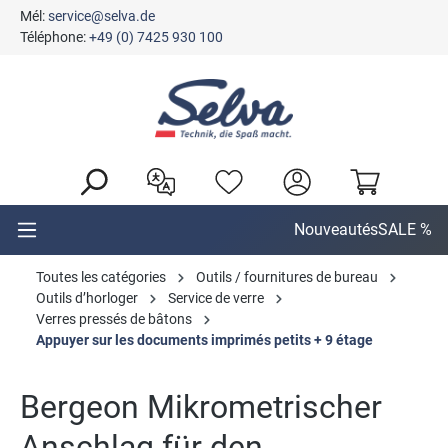
Mél:
service@selva.de
tenu principal
Téléphone:
+49 (0) 7425 930 100
Nouveautés
SALE %
Toutes les catégories
Outils / fournitures de bureau
Outils d’horloger
Service de verre
Verres pressés de bâtons
Appuyer sur les documents imprimés petits + 9 étage
Bergeon Mikrometrischer
Anschlag für den