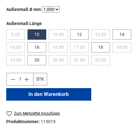
auswählen
Außenmaß Ø mm
auswählen
Außenmaß Länge
8.00
10
10.00
12
12.00
14
(Diese Option ist zurzeit nicht verfügbar.)
(Diese Option ist zurzeit nicht verfügbar.)
(Diese Option ist zurzeit
14.00
16
16.00
17.00
18
18.00
(Diese Option ist zurzeit nicht verfügbar.)
(Diese Option ist zurzeit nicht verfügbar.)
(Diese Option ist zurzeit nicht verfüg
(Diese Opti
19.00
20
20.00
21.00
22.00
(Diese Option ist zurzeit nicht verfügbar.)
(Diese Option ist zurzeit nicht verfügbar.)
(Diese Option ist zurzeit nicht verfüg
(Diese Option ist zurzeit
STK
In den Warenkorb
Zum Merkzettel hinzufügen
Produktnummer:
115019