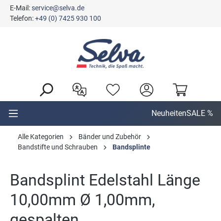
E-Mail:
service@selva.de
alt springen
Telefon:
+49 (0) 7425 930 100
Neuheiten
SALE %
Alle Kategorien
Bänder und Zubehör
Bandstifte und Schrauben
Bandsplinte
Bandsplint Edelstahl Länge
10,00mm Ø 1,00mm,
gespalten