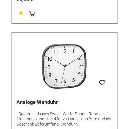
Energieversorgung: Batterien Batterien: 1 x 1,5 V AA
Batterien inklusive: nein Abmessungen: (L) 220 x (B)
44 x (H) 220 mm Gewicht: 462 g
Analoge Wanduhr
- Quarzuhr - Leises Sweep-Werk - Dünner Rahmen -
Glasabdeckung - Ideal für zu Hause, das Büro und als
Geschenk Lieferumfang: Wanduhr,