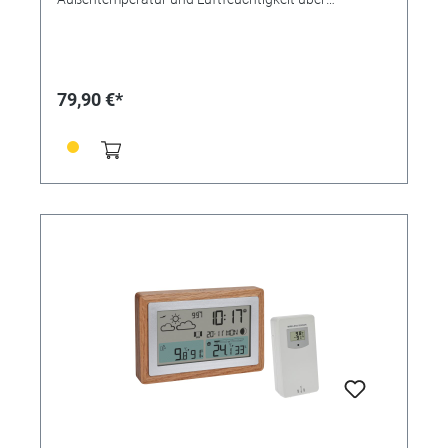
kabellosen Außensender (868 MHz) - Reichweite bis
100 m (Freifeld) - Großes Farbwechsel-Display für
Temperatur und Luftfeuchtigkeit, einstellbar auf
Innen- oder Außenwerte - Höchst- und Tiefstwerte
unter Angabe von Zeit und Datum der Speicherung -
79,90 €*
Wettervorhersage mit Symbolen und Trendanzeige -
Funkuhr mit vollständigem Datum oder
ausgeschriebenem Wochentag auf Deutsch (6
Sprachen) - Manuelle Zeiteinstellung und Zeitzonen-
Korrektur möglich - Display mit 4 Helligkeitsstufen und
Auto-Dimm-Funktion (im Netzbetrieb) - Zum Aufstellen
oder an die Wand hängen - Optional: Erweiterbar auf
bis zu 3 Thermo-Hygro-Sender (im Handel separat
erhältlich), auch zur Klimakontrolle von entfernten
Räumen, z.B. Kinderzimmer, Weinkeller. Technische
Daten Messbereich Temperatur außen: -40…+60°C
Messbereich Luftfeuchtigkeit: 10 ... 99% Lieferumfang:
Funk-Wetterstation, Sender, Netzadapter,
Bedienungsanleitung Maximale Reichweite: 100 m
Maximale Anzahl Sender: 3 Übertragungsfrequenz:
868 MHz Messbereich Temperatur innen: 0…+50°C
Montage: Zum Hängen oder Stellen
Energieversorgung: Batterien, Netzadapter (EU-
Stecker) Batterien: 3 x 1,5 V AA (Basisstation), 2 x 1,5