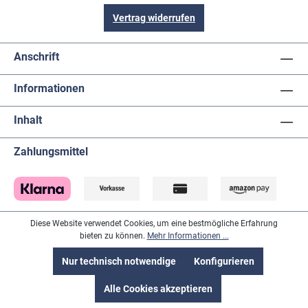
Übertragungsfrequenz: 433 MHz Montage: Zum
Vertrag widerrufen
Stellen Energieversorgung: Batterien, Netzadapter
(EU-Stecker) Batterien: 2 x 1,5 V AAA (Basisstation) 2
x 1,5 V AA (Sender) Batterien inklusive: nein
Anschrift
Abmessungen: (L) 150 x (B) 27 (75) x (H) 100 (102)
mm Gewicht: 210 g
Informationen
Inhalt
Zahlungsmittel
Diese Website verwendet Cookies, um eine bestmögliche Erfahrung
bieten zu können.
Mehr Informationen ...
Nur technisch notwendige
Konfigurieren
Alle Cookies akzeptieren
Lieferanten