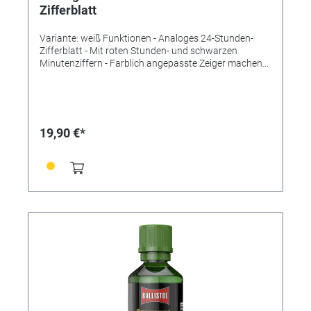
Zifferblatt
Variante: weiß Funktionen - Analoges 24-Stunden-
Zifferblatt - Mit roten Stunden- und schwarzen
Minutenziffern - Farblich angepasste Zeiger machen
das Ablesen schnell und einfach - Rahmen aus
gebürstetem Aluminium - Abdeckung aus Glas -
Sekundenzeiger - Ideal für zuhause, das Büro, das
Wartezimmer, den Eingangs- oder Empfangsbereich
und als Geschenk Technische Daten Lieferumfang:
19,90 €*
Wanduhr, Bedienungsanleitung Montage: Zum
Hängen Energieversorgung: Batterien Batterien: 1 x
1,5V AA Batterien inklusive: nein Abmessungen: (L)
304 x (B) 304 x (H) 48 mm Gewicht: 688 g