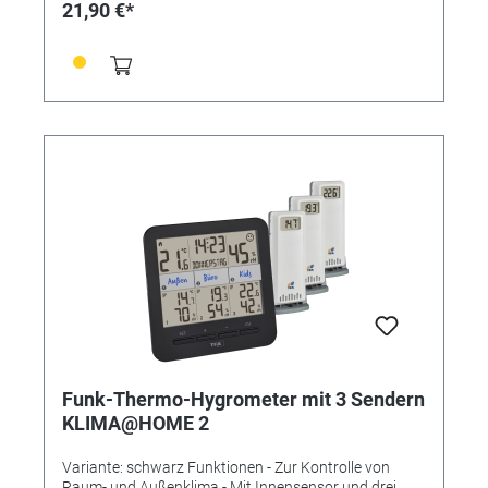
21,90 €*
Stellen Energieversorgung: Batterien, Netzadapter
(EU-Stecker) Batterien: 1 x 3 V CR2032 Batterien
inklusive: ja Abmessungen: (L) 89 x (B) 77 x (H)96mm
Gewicht: 123 g inkl. L-Batterie
Funk-Thermo-Hygrometer mit 3 Sendern
KLIMA@HOME 2
Variante: schwarz Funktionen - Zur Kontrolle von
Raum- und Außenklima - Mit Innensensor und drei