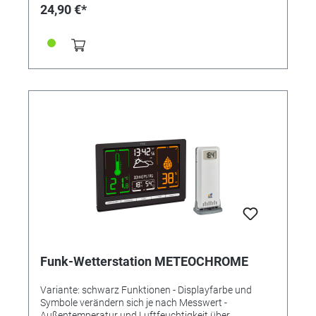
Luftfeuchtigkeit: 20...95 %rH Maximale Reichweite:
24,90 €*
100 m Maximale Anzahl Sender: 3
Übertragungsfrequenz: 433 MHz Montage: Zum
Hängen oder Stellen Energieversorgung: Batterien
Batterien: 2 x 1,5 V AAA (Basisstation), 2 x 1,5 V AAA
(Sender) Batterien inklusive: nein Abmessungen: (L) 94
x (B) 20 (58) x (H) 105 (101) mm Gewicht: 109g ohne
Batterie, inkl. Sender 30.3256.02
Funk-Wetterstation METEOCHROME
Variante: schwarz Funktionen - Displayfarbe und
Symbole verändern sich je nach Messwert -
Außentemperatur und Luftfeuchtigkeit über