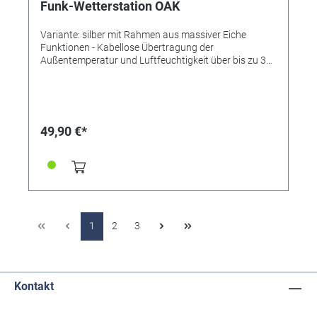
V AA (Sender) Batterien inklusive: nein Abmessungen:
Funk-Wetterstation OAK
(L) 194 x (B) 31 (47) x (H) 133 mm Gewicht: 340 g
Variante: silber mit Rahmen aus massiver Eiche
Funktionen - Kabellose Übertragung der
Außentemperatur und Luftfeuchtigkeit über bis zu 3
Sender, Reichweite bis 60 m (Freifeld) -
Innentemperatur und Luftfeuchtigkeit mit
Komfortzone und Lüftungsempfehlung - Höchst- und
Tiefstwerte, Trendanzeigen - Außentemperaturalarm -
Frostsymbol - Animierte Wettervorhersage mit
49,90 €*
Symbolen und Trendanzeige - Relativer Luftdruck -
Funkuhr mit Datum und Wochentag (7 Sprachen) -
Zwei Weckalarme - Einstellbarer Weckrhythmus
(täglich, Werktag, Wochenende) - Snooze-Funktion
mit einstellbarer Dauer - Mondphase - Display mit
farbigen Elementen - Hintergrundbeleuchtung mit 3
Helligkeitsstufen (im Netzbetrieb) - Rahmen Eiche
massiv - Erweiterbar um 2 Thermo-Hygro-Sender (im
1
2
3
Handel erhältlich) Technische Daten Lieferumfang:
Basisstation, Thermo-Hygrosender, Netzadapter,
Bedienungsanleitung Messbereich Temperatur innen:
-9,9°C… +50°C (+14,2…+122°F) Messbereich
Kontakt
Temperatur außen: -40°C…..+70°C (-40…+158°F)
Messbereich Luftfeuchtigkeit: 20...95 %rH Maximale
Reichweite: 60 m Maximale Anzahl Sender: 3