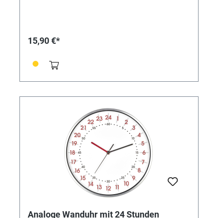
Bedienungsanleitung Montage: Zum Hängen
Energieversorgung: Batterien Batterien: 1 x 1,5 V AA
Batterien inklusive: nein Abmessungen: (L) 279 x (B)
49 x (H) 279 mm Gewicht: 582 g ohne Batterie
15,90 €*
Analoge Wanduhr mit 24 Stunden