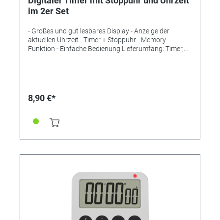
Digitaler Timer mit Stoppuhr und Uhrzeit
im 2er Set
- Großes und gut lesbares Display - Anzeige der
aktuellen Uhrzeit - Timer + Stoppuhr - Memory-
Funktion - Einfache Bedienung Lieferumfang: Timer,
Bedienungsanleitung Messbereich: Zeit bis 99 min, 59
s Montage: Zum Hängen oder Stellen
Energieversorgung: Batterien Batterien: 1 x 1,5 V AAA
Batterien inklusive: nein Abmessungen: (L) 82 x (B) 21
x (H) 76 mm Gewicht: 52 g ohne Batterie
8,90 €*