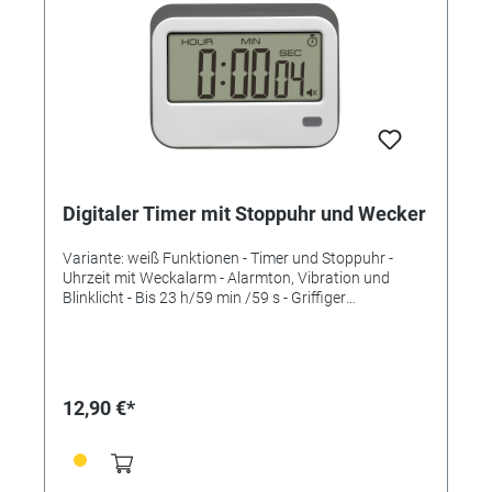
Digitaler Timer mit Stoppuhr und Wecker
Variante: weiß Funktionen - Timer und Stoppuhr -
Uhrzeit mit Weckalarm - Alarmton, Vibration und
Blinklicht - Bis 23 h/59 min /59 s - Griffiger
Silikonrahmen - Mit Magnet, Ständer und Öse für
Umhängeband Technische Daten Lieferumfang: Timer,
Bedienungsanleitung Messbereich Zeit: bis 23 h/59
min /59 s Montage: Zum Hängen oder Stellen
Energieversorgung: Batterien Batterien: 2 x 1,5 V AAA
12,90 €*
Batterien inklusive: nein Abmessungen: (L) 83 x (B) 22
(47) x (H) 64 mm Gewicht: 69 g