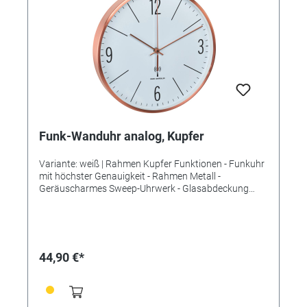
Funk-Wanduhr analog, Kupfer
Variante: weiß | Rahmen Kupfer Funktionen - Funkuhr
mit höchster Genauigkeit - Rahmen Metall -
Geräuscharmes Sweep-Uhrwerk - Glasabdeckung
Technische Daten Lieferumfang: Funk-Wanduhr,
Bedienungsanleitung Montage: Zum Hängen
Energieversorgung: Batterien Batterien: 1 x 1,5 V AA
Batterien inklusive: nein Abmessungen: (L) 300 x (B)
45 x (H) 300 mm Gewicht: 636 g
44,90 €*