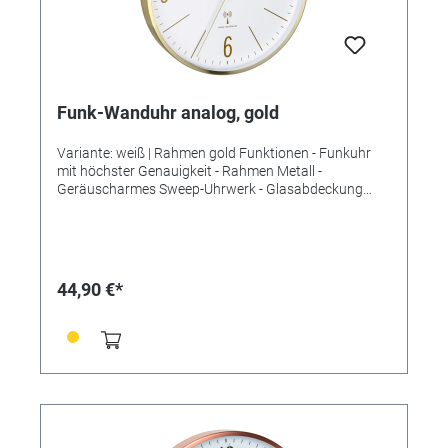
Funk-Wanduhr analog, gold
Variante: weiß | Rahmen gold Funktionen - Funkuhr
mit höchster Genauigkeit - Rahmen Metall -
Geräuscharmes Sweep-Uhrwerk - Glasabdeckung
Technische Daten Lieferumfang: Funk-Wanduhr,
Bedienungsanleitung Montage: Zum Hängen
Energieversorgung: Batterien Batterien: 1 x 1,5 V AA
Batterien inklusive: nein Abmessungen: (L) 300 x (B)
45 x (H) 300 mm Gewicht: 636 g
44,90 €*