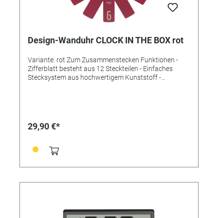
Design-Wanduhr CLOCK IN THE BOX rot
Variante: rot Zum Zusammenstecken Funktionen -
Zifferblatt besteht aus 12 Steckteilen - Einfaches
Stecksystem aus hochwertigem Kunststoff -
Platzsparend verpackt - Leises Sweep-Uhrwerk -
Qualitätsuhrwerk (± 0,5 Sekunden/Tag) - Lange
Batterielaufzeit (ca. 3 Jahre). Technische Daten
Lieferumfang: Wanduhr, Bedienungsanleitung
Montage: Zum Hängen Energieversorgung: Batterien
29,90 €*
Batterien: 1 x 1,5 V AA Batterien inklusive: nein
Abmessungen: (L) 400 x (B) 37 x (H) 400 mm Gewicht:
330 g