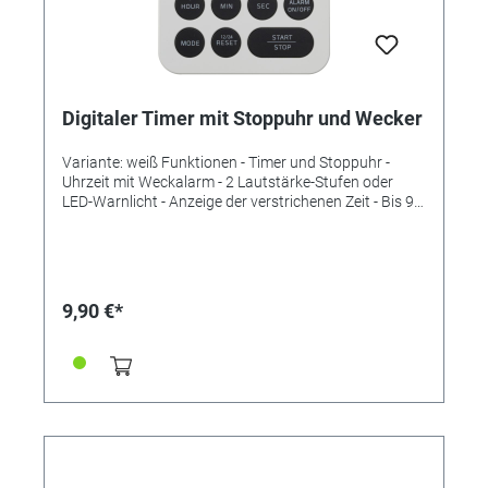
Digitaler Timer mit Stoppuhr und Wecker
Variante: weiß Funktionen - Timer und Stoppuhr -
Uhrzeit mit Weckalarm - 2 Lautstärke-Stufen oder
LED-Warnlicht - Anzeige der verstrichenen Zeit - Bis 99
h/59 min /59 s - Mit Magnet, Ständer und
Aufhängeöse Technische Daten Lieferumfang: Timer,
Bedienungsanleitung Messbereich Zeit: bis 99 h/59
min /59 s Montage: Zum Hängen oder Stellen
Energieversorgung: Batterien Batterien: 2 x 1,5 V AAA
9,90 €*
Batterien inklusive: nein Abmessungen: (L) 84 x (B) 21
(63) x (H) 88 mm Gewicht: 79 g