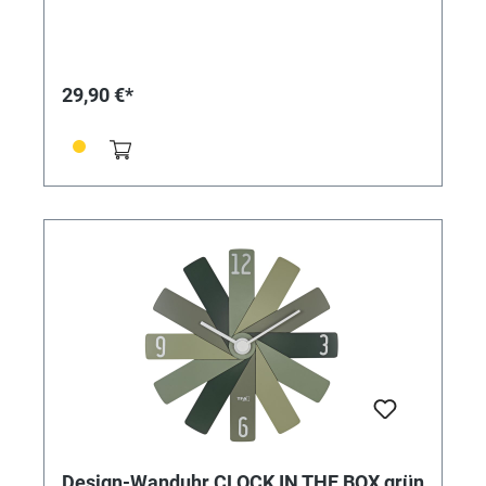
Platzsparend verpackt - Leises Sweep-Uhrwerk -
Qualitätsuhrwerk (± 0,5 Sekunden/Tag) - Lange
Batterielaufzeit (ca. 3 Jahre). Technische Daten
Lieferumfang: Wanduhr, Bedienungsanleitung
Montage: Zum Hängen Energieversorgung: Batterien
29,90 €*
Batterien: 1 x 1,5 V AA Batterien inklusive: nein
Abmessungen: (L) 400 x (B) 37 x (H) 400 mm Gewicht:
330 g
Design-Wanduhr CLOCK IN THE BOX grün