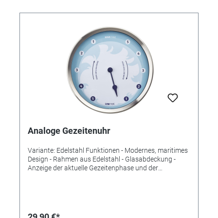
44 (97) x (H) 152 (150) mm Gewicht: 497 g
Analoge Gezeitenuhr
Variante: Edelstahl Funktionen - Modernes, maritimes
Design - Rahmen aus Edelstahl - Glasabdeckung -
Anzeige der aktuelle Gezeitenphase und der
Zeitspanne bis zur nächsten Ebbe oder Flut - Ideal für
Menschen mit Affinität zum Meer wie Angler, Segler,
Surfer, Schwimmer oder Watt-Wanderer Technische
Daten Lieferumfang: Gezeitenuhr,
Bedienungsanleitung Montage: Zum Hängen
29,90 €*