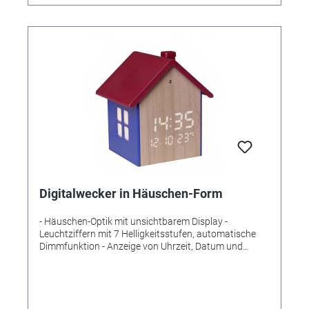
Digitalwecker in Häuschen-Form
- Häuschen-Optik mit unsichtbarem Display -
Leuchtziffern mit 7 Helligkeitsstufen, automatische
Dimmfunktion - Anzeige von Uhrzeit, Datum und
Innentemperatur - Beleuchtete Fenster schaffen ein
stimmungsvolles Nachtlicht - Nachtlicht automatisch
über Lichtsensor aktivierbar Lieferumfang: Wecker,
Batterie, Netzadapter, Bedienungsanleitung
Messbereich Temperatur: -10°C…50°C Montage: Zum