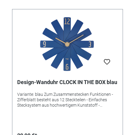
Design-Wanduhr CLOCK IN THE BOX blau
Variante: blau Zum Zusammenstecken Funktionen -
Zifferblatt besteht aus 12 Steckteilen - Einfaches
Stecksystem aus hochwertigem Kunststoff -
Platzsparend verpackt - Leises Sweep-Uhrwerk -
Qualitätsuhrwerk (± 0,5 Sekunden/Tag) - Lange
Batterielaufzeit (ca. 3 Jahre). Technische Daten
Lieferumfang: Wanduhr, Bedienungsanleitung
Montage: Zum Hängen Energieversorgung: Batterien