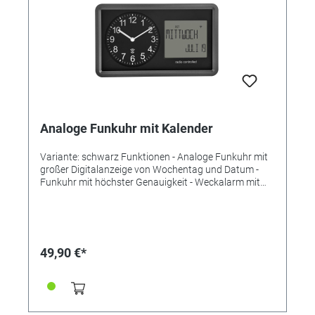
Analoge Funkuhr mit Kalender
Variante: schwarz Funktionen - Analoge Funkuhr mit
großer Digitalanzeige von Wochentag und Datum -
Funkuhr mit höchster Genauigkeit - Weckalarm mit
Schlummerfunktion - Datum und ausgeschriebener
Wochentag auf Deutsch (5 Sprachen) - Manuelle
Zeiteinstellung möglich - Hintergrundbeleuchtung -
Zum Hängen oder Stellen - Ideal für zuhause, das
Büro, das Wartezimmer, den Eingangs- oder
49,90 €*
Empfangsbereich und als Geschenk Technische Daten
Lieferumfang: Funk-Wanduhr, Bedienungsanleitung
Montage: Zum Hängen oder Stellen
Energieversorgung: Batterien Batterien: 3 x 1,5 V AA
Batterien inklusive: nein Abmessungen: (L) 254 x (B)