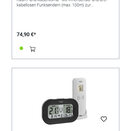
kabellosen Funksendern (max. 100m) zur
Überwachung von Temperatur und Luftfeuchtigkeit in
bis zu vier Räumen - Höchst und Tiefstwerte -
Komfortzone - Taupunkt - Funkuhr mit Datum oder
Wochentag (6 Sprachen) - Individuelle Beschriftung
der Senderstandorte Technische Daten Messbereich
74,90 €*
Temperatur außen: -40 …+60°C Lieferumfang:
Basisstation, 3 x Thermo-Hygrosender,
Bedienungsanleitung Maximale Reichweite: 100 m
Maximale Anzahl Sender: 3 Übertragungsfrequenz:
868 MHz Messbereich Temperatur innen: 0…+ 50°C
Messbereich Luftfeuchtigkeit innen: 10...99% rH
Montage: Zum Hängen oder Stellen
Energieversorgung: Batterien Batterien: 3 x 1,5 V AA
(Basisstation), 2 x 1,5 V AA (je Sender) Batterien
inklusive: nein Abmessungen: (L) 128 x (B) 32 (59) x
(H) 128 (124) mm Gewicht: 211 g