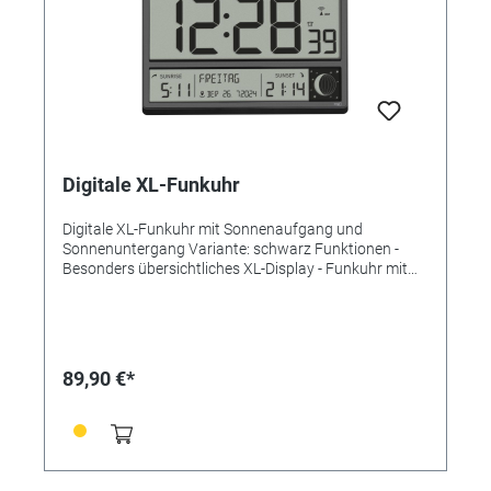
Digitale XL-Funkuhr
Digitale XL-Funkuhr mit Sonnenaufgang und
Sonnenuntergang Variante: schwarz Funktionen -
Besonders übersichtliches XL-Display - Funkuhr mit
höchster Genauigkeit - Manuelle Zeiteinstellung und
Zeitzonen-Korrektur möglich - Ausgeschriebener
Wochentag (8 Sprachen) und vollständiges Datum -
Weckalarm mit Snooze-Funktion - Anzeige der
Mondphase - Sonnenauf- und -untergangszeit für 158
89,90 €*
europäische Städte Technische Daten Lieferumfang:
Funkuhr, Bedienungsanleitung Montage: Zum Hängen
oder Stellen Energieversorgung: Batterien Batterien: 4
x 1,5 V AA Batterien inklusive: nein Abmessungen: (L)
360 x (B) 28 (84) x (H) 235 mm Gewicht: 869g