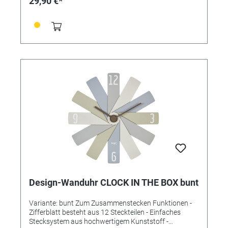
29,90 €*
Batterien: 1 x 1,5 V AA Batterien inklusive: nein
Abmessungen: (L) 400 x (B) 37 x (H) 400 mm Gewicht:
330 g
Design-Wanduhr CLOCK IN THE BOX bunt
Variante: bunt Zum Zusammenstecken Funktionen -
Zifferblatt besteht aus 12 Steckteilen - Einfaches
Stecksystem aus hochwertigem Kunststoff -