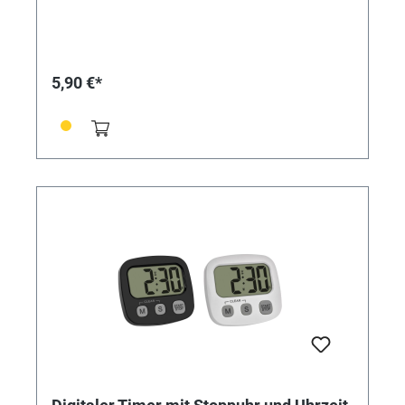
Bedienungsanleitung Messbereich: Zeit bis 99 min, 59
s Montage: Zum Hängen oder Stellen
Energieversorgung: Batterien Batterien: 1 x 1,5 V AAA
Batterien inklusive: nein Abmessungen: (L) 82 x (B) 21
x (H) 76 mm Gewicht: 52 g ohne Batterie
5,90 €*