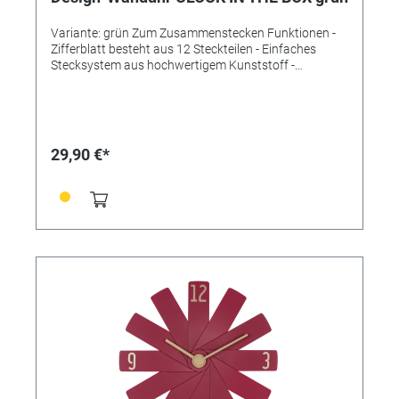
Variante: grün Zum Zusammenstecken Funktionen -
Zifferblatt besteht aus 12 Steckteilen - Einfaches
Stecksystem aus hochwertigem Kunststoff -
Platzsparend verpackt - Leises Sweep-Uhrwerk -
Qualitätsuhrwerk (± 0,5 Sekunden/Tag) - Lange
Batterielaufzeit (ca. 3 Jahre) Technische Daten
Lieferumfang: Wanduhr, Bedienungsanleitung
Montage: Zum Hängen Energieversorgung: Batterien
29,90 €*
Batterien: 1 x 1,5 V AA Batterien inklusive: nein
Abmessungen: (L) 400 x (B) 37 x (H) 400 mm Gewicht:
330 g