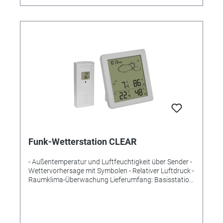
Funk-Wetterstation CLEAR
- Außentemperatur und Luftfeuchtigkeit über Sender -
Wettervorhersage mit Symbolen - Relativer Luftdruck -
Raumklima-Überwachung Lieferumfang: Basisstation,
Thermo-Hygrosender, Bedienungsanleitung
Messbereich Temperatur innen: -10°C… +50°C (+14…
+122°F) Messbereich Temperatur außen:
-20°C…..+60°C (-4…+140°F) Messbereich