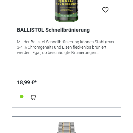
BALLISTOL Schnellbrünierung
Mit der Ballistol Schnellbrünierung können Stahl (max.
3-4 % Chromgehalt) und Eisen fleckenlos brüniert
werden. Egal, ob beschädigte Brünierungen
Brünierungen von kleinen Bauteilen in Handwerk und
Industrie: die Schnellbrünierung erspart langwierige
Brünierbäder, Zeit und Geld. • ideal zum Ausbessern
beschädigter Brünierungen • für alle Waffenstähle bis
zu 3 % Chromgehalt • abriebfest und dauerhaft • für
18,99 €*
tiefschwarze Brünierung VORTEILE IM ÜBERBLICK •
Oberflächenveredelung • Zur Neubrünierung und
Restaurierung leichter Beschädigungen • Dauerhafte,
abriebfeste und tief schwarze Brünierung • Leichte
Anwendung • Korrosionsschutz • Sehr ergiebig •
Geeignet für Stahl und Zink bis 3 % Chromgehalt
Anwendung: Die zu brünierende Oberfläche sorgsam
entfetten (bspw. mit Ballistol Kaltentfetter oder
Waffteile-Reiniger). Mit einem Pinsel auf die zu
brünierende Fläche Schnellbrünierung aufpinseln. Min.