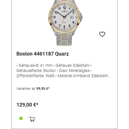
3 Minuten einwirken lassen, bis sich ein gelblich-
weißer Belag bildet. Nun gründlich mit Wasser
abspülen, mit einem weichen Tuch oder
Papiertaschentuch vorsichtig trocken tupfen und mit
Ballistol Universalöl oder GUNEX übersprühen.
Verbrauch: Sie benötigen ca. 100 ml Ballistol
Schnellbrünierung für einen Quadratmeter zu
brünierende Fläche.
Boston 4461187 Quarz
• Gehäuse-Ø: 41 mm • Gehäuse: Edelstahl •
Gehäusefarbe: Bicolor • Glas: Mineralglas •
Zifferblattfarbe: Weiß • Material Armband: Edelstahl •
Farbe Armband: Bicolor • Schließe: Drückerfaltschließe
• Werk: Quarz (MIYOTA GM10) • Wasserdichtigkeit: 10
Varianten ab
99,95 €*
bar
129,00 €*