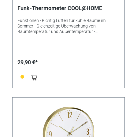
Funk-Thermometer COOL@HOME
Funktionen - Richtig Lüften für kühle Räume im
Sommer - Gleichzeitige Überwachung von
Raumtemperatur und Außentemperatur -
Lüftungsempfehlung, wenn Öffnen oder Schließen der
Fenster die Raumtemperatur senkt -
Außentemperatur über kabellosen Funksender,
Reichweite max. 100m - Höchst- und Tiefstwerte unter
Angabe von Uhrzeit und Datum der Speicherung -
29,90 €*
Zweistufige Trendanzeige - Lüftungsalarm mit zwei
Lautstärkestufen einstellbar (LO/HI/OFF) - Funkuhr
mit Datum - Mit ausklappbarem Ständer oder zur
Wandbefestigung mit Aufhänger oder zwei Magneten
Technische Daten Lieferumfang: Basisstation,
Temperatursender, Bedienungsanleitung Messbereich
Temperatur innen: 0...+50°C Messbereich Temperatur
außen: -40...+60°C Maximale Reichweite: 100 m
Maximale Anzahl Sender: 1 Übertragungsfrequenz:
433 MHz Montage: Zum Hängen oder Stellen
Energieversorgung: Batterien Batterien: 2 x 1,5 V AAA
(Basisstation), 2 x 1,5 V AA (Sender) Batterien
inklusive: nein Abmessungen: (L) 118 x (B) 20 (43) x
(H) 75 (73) mm Gewicht: 89 g