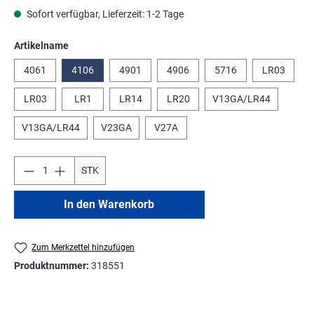
Sofort verfügbar, Lieferzeit: 1-2 Tage
auswählen
Artikelname
4061
4106
4901
4906
5716
LR03
LR03
LR1
LR14
LR20
V13GA/LR44
V13GA/LR44
V23GA
V27A
STK
In den Warenkorb
Zum Merkzettel hinzufügen
Produktnummer:
318551