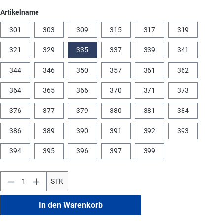
auswählen
Artikelname
301
303
309
315
317
319
321
329
335
337
339
341
344
346
350
357
361
362
364
365
366
370
371
373
376
377
379
380
381
384
386
389
390
391
392
393
394
395
396
397
399
STK
In den Warenkorb