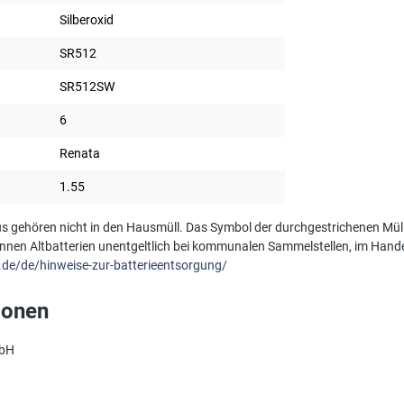
Silberoxid
SR512
SR512SW
6
Renata
1.55
s gehören nicht in den Hausmüll. Das Symbol der durchgestrichenen Müll
önnen Altbatterien unentgeltlich bei kommunalen Sammelstellen, im Hande
.de/de/hinweise-zur-batterieentsorgung/
ionen
mbH