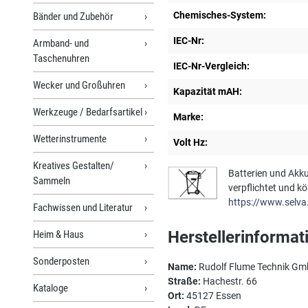
Chemisches-System:
Bänder und Zubehör
IEC-Nr:
Armband- und
Taschenuhren
IEC-Nr-Vergleich:
Wecker und Großuhren
Kapazität mAH:
Werkzeuge / Bedarfsartikel
Marke:
Wetterinstrumente
Volt Hz:
Kreatives Gestalten/
Batterien und Akku
Sammeln
verpflichtet und k
https://www.selva
Fachwissen und Literatur
Herstellerinformat
Heim & Haus
Sonderposten
Name:
Rudolf Flume Technik G
Straße:
Hachestr. 66
Kataloge
Ort:
45127 Essen