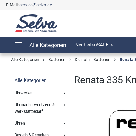
E-Mail:
service@selva.de
springen
Zur Hauptnavigation springen
Alle Kategorien
Neuheiten
SALE %
Alle Kategorien
Batterien
Kleinuhr - Batterien
Renata 
Renata 335 Kn
Alle Kategorien
Uhrwerke
Uhrmacherwerkzeug &
Bildergalerie überspringen
Werkstattbedarf
Uhren
Basteln & Gestalten