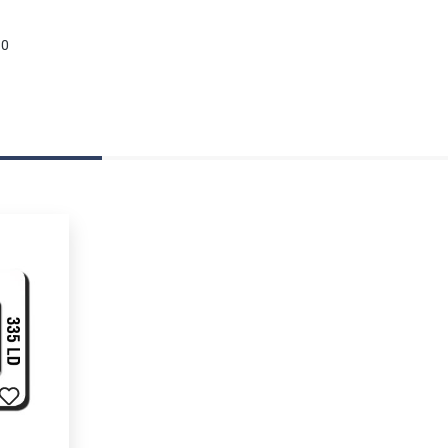
90
ngen