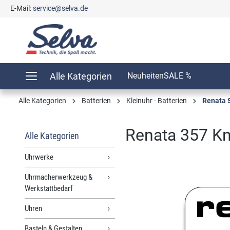
E-Mail:
service@selva.de
springen
Zur Hauptnavigation springen
Alle Kategorien
Neuheiten
SALE %
Alle Kategorien
Batterien
Kleinuhr - Batterien
Renata 
Renata 357 Kn
Alle Kategorien
Uhrwerke
Uhrmacherwerkzeug &
Bildergalerie überspringen
Werkstattbedarf
Uhren
Basteln & Gestalten