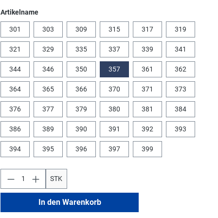
auswählen
Artikelname
301
303
309
315
317
319
321
329
335
337
339
341
344
346
350
357
361
362
364
365
366
370
371
373
376
377
379
380
381
384
386
389
390
391
392
393
394
395
396
397
399
STK
In den Warenkorb