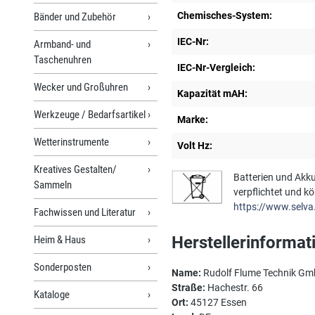
Chemisches-System:
Bänder und Zubehör
IEC-Nr:
Armband- und
Taschenuhren
IEC-Nr-Vergleich:
Wecker und Großuhren
Kapazität mAH:
Werkzeuge / Bedarfsartikel
Marke:
Wetterinstrumente
Volt Hz:
Kreatives Gestalten/
Batterien und Akku
Sammeln
verpflichtet und k
https://www.selva
Fachwissen und Literatur
Herstellerinformat
Heim & Haus
Sonderposten
Name:
Rudolf Flume Technik G
Straße:
Hachestr. 66
Kataloge
Ort:
45127 Essen