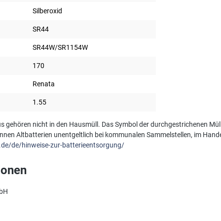
Silberoxid
SR44
SR44W/SR1154W
170
Renata
1.55
s gehören nicht in den Hausmüll. Das Symbol der durchgestrichenen Müll
önnen Altbatterien unentgeltlich bei kommunalen Sammelstellen, im Hande
.de/de/hinweise-zur-batterieentsorgung/
ionen
mbH