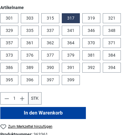
auswählen
Artikelname
301
303
315
317
319
321
329
335
337
341
346
348
357
361
362
364
370
371
373
376
377
379
381
384
386
389
390
391
392
394
395
396
397
399
STK
In den Warenkorb
Zum Merkzettel hinzufügen
Produktnummer:
363361