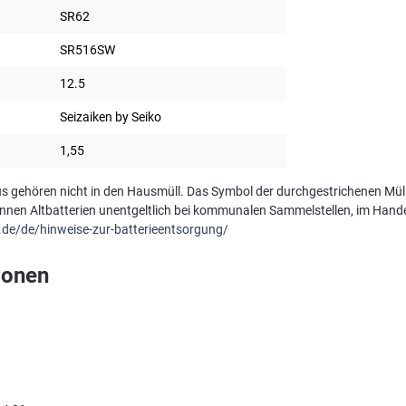
SR62
SR516SW
12.5
Seizaiken by Seiko
1,55
s gehören nicht in den Hausmüll. Das Symbol der durchgestrichenen Müll
önnen Altbatterien unentgeltlich bei kommunalen Sammelstellen, im Hande
.de/de/hinweise-zur-batterieentsorgung/
ionen