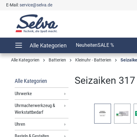
E-Mail:
service@selva.de
springen
Zur Hauptnavigation springen
Alle Kategorien
Neuheiten
SALE %
Alle Kategorien
Batterien
Kleinuhr - Batterien
Seizaike
Seizaiken 317
Alle Kategorien
Uhrwerke
Uhrmacherwerkzeug &
Bildergalerie überspringen
Werkstattbedarf
Uhren
Basteln & Gestalten