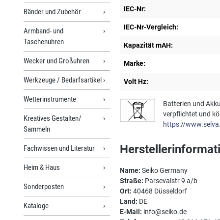
IEC-Nr:
Bänder und Zubehör
IEC-Nr-Vergleich:
Armband- und
Taschenuhren
Kapazität mAH:
Wecker und Großuhren
Marke:
Werkzeuge / Bedarfsartikel
Volt Hz:
Wetterinstrumente
Batterien und Akku
verpflichtet und k
Kreatives Gestalten/
https://www.selva
Sammeln
Herstellerinformat
Fachwissen und Literatur
Heim & Haus
Name:
Seiko Germany
Straße:
Parsevalstr 9 a/b
Sonderposten
Ort:
40468 Düsseldorf
Land:
DE
Kataloge
E-Mail:
info@seiko.de