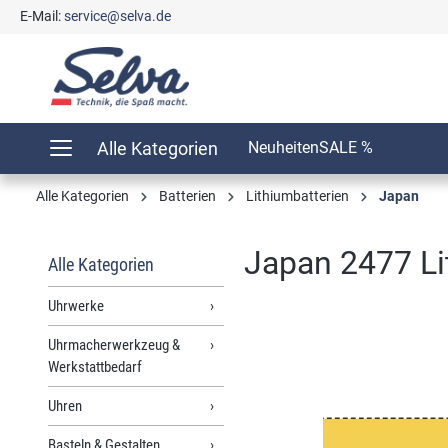
E-Mail:
service@selva.de
springen
Zur Hauptnavigation springen
Alle Kategorien
Neuheiten
SALE %
Alle Kategorien
Batterien
Lithiumbatterien
Japan
Japan 2477 Li
Alle Kategorien
Uhrwerke
Uhrmacherwerkzeug &
Bildergalerie überspringen
Werkstattbedarf
Uhren
Basteln & Gestalten