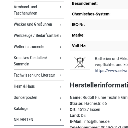
Besonderheit:
Armband- und
Taschenuhren
Chemisches-System:
Wecker und Großuhren
IEC-Nr:
Werkzeuge / Bedarfsartikel
Marke:
Volt Hz:
Wetterinstrumente
Kreatives Gestalten/
Batterien und Akku
Sammeln
verpflichtet und k
https://www.selva
Fachwissen und Literatur
Herstellerinformat
Heim & Haus
Sonderposten
Name:
Rudolf Flume Technik G
Straße:
Hachestr. 66
Kataloge
Ort:
45127 Essen
Land:
DE
NEUHEITEN
E-Mail:
info@flume.de
Telefonnummer:
0049-201-189