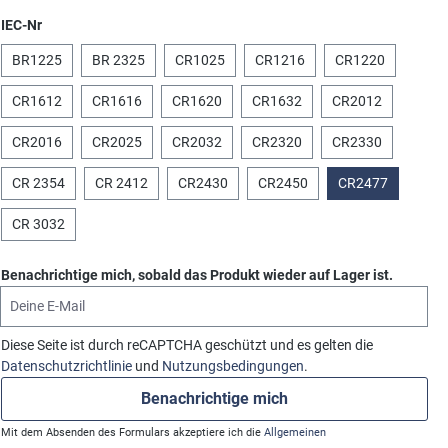
auswählen
IEC-Nr
BR1225
BR 2325
CR1025
CR1216
CR1220
CR1612
CR1616
CR1620
CR1632
CR2012
CR2016
CR2025
CR2032
CR2320
CR2330
CR 2354
CR 2412
CR2430
CR2450
CR2477
CR 3032
Benachrichtige mich, sobald das Produkt wieder auf Lager ist.
Deine E-Mail
Diese Seite ist durch reCAPTCHA geschützt und es gelten die
Datenschutzrichtlinie
und
Nutzungsbedingungen
.
Benachrichtige mich
Mit dem Absenden des Formulars akzeptiere ich die
Allgemeinen