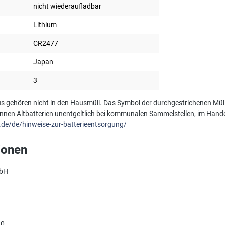
nicht wiederaufladbar
Lithium
CR2477
Japan
3
s gehören nicht in den Hausmüll. Das Symbol der durchgestrichenen Müll
önnen Altbatterien unentgeltlich bei kommunalen Sammelstellen, im Hande
.de/de/hinweise-zur-batterieentsorgung/
ionen
mbH
90