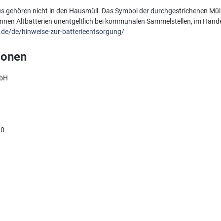
s gehören nicht in den Hausmüll. Das Symbol der durchgestrichenen Müll
önnen Altbatterien unentgeltlich bei kommunalen Sammelstellen, im Hande
.de/de/hinweise-zur-batterieentsorgung/
ionen
mbH
90