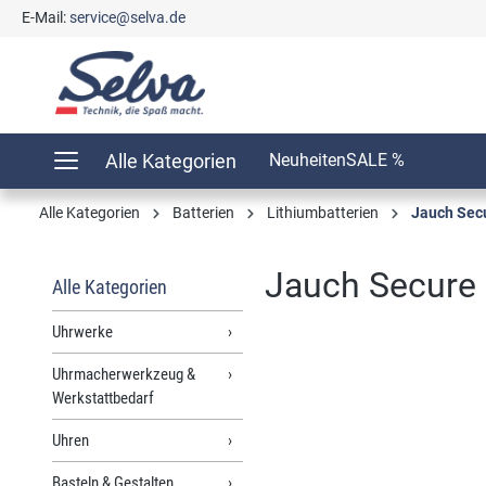
E-Mail:
service@selva.de
springen
Zur Hauptnavigation springen
Alle Kategorien
Neuheiten
SALE %
Alle Kategorien
Batterien
Lithiumbatterien
Jauch Sec
Jauch Secure 
Alle Kategorien
Uhrwerke
Uhrmacherwerkzeug &
Bildergalerie überspringen
Werkstattbedarf
Uhren
Basteln & Gestalten