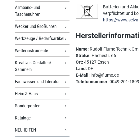
Batterien und Akku
Armband- und
verpflichtet und k
Taschenuhren
https://www.selva
Wecker und Großuhren
Herstellerinformat
Werkzeuge / Bedarfsartikel
Name:
Rudolf Flume Technik G
Wetterinstrumente
Straße:
Hachestr. 66
Ort:
45127 Essen
Kreatives Gestalten/
Land:
DE
Sammeln
E-Mail:
info@flume.de
Fachwissen und Literatur
Telefonnummer:
0049-201-189
Heim & Haus
Sonderposten
Kataloge
NEUHEITEN