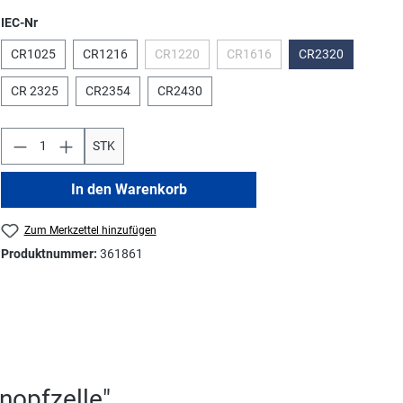
auswählen
IEC-Nr
CR1025
CR1216
CR1220
CR1616
CR2320
(Diese Option ist zurzeit nicht verfügbar.)
(Diese Option ist zurzeit nicht v
CR 2325
CR2354
CR2430
STK
In den Warenkorb
Zum Merkzettel hinzufügen
Produktnummer:
361861
nopfzelle"