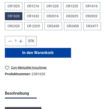
CR1025
CR1216
CR1220
CR1225
CR1616
CR1620
CR1632
CR2016
CR2025
CR2032
CR2320
CR 2325
CR2430
CR2450
CR2477
STK
In den Warenkorb
Zum Merkzettel hinzufügen
Produktnummer:
2381620
Beschreibung