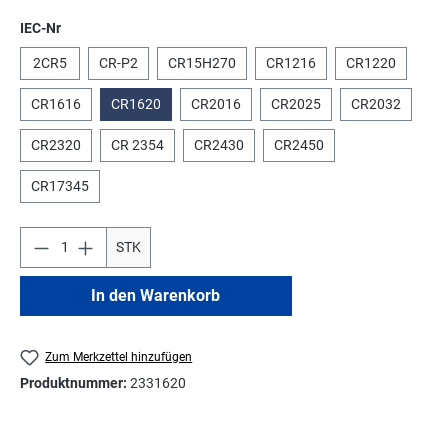
auswählen
IEC-Nr
2CR5
CR-P2
CR15H270
CR1216
CR1220
CR1616
CR1620
CR2016
CR2025
CR2032
CR2320
CR 2354
CR2430
CR2450
CR17345
STK
In den Warenkorb
Zum Merkzettel hinzufügen
Produktnummer:
2331620