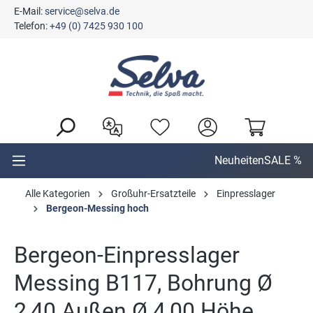
E-Mail:
service@selva.de
alt springen
Telefon:
+49 (0) 7425 930 100
Neuheiten
SALE %
Alle Kategorien
Großuhr-Ersatzteile
Einpresslager
Bergeon-Messing hoch
Bergeon-Einpresslager
Messing B117, Bohrung Ø
2,40 Außen Ø 4,00 Höhe