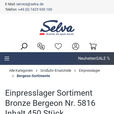
E-Mail:
service@selva.de
alt springen
Telefon:
+49 (0) 7425 930 100
Neuheiten
SALE %
Alle Kategorien
Großuhr-Ersatzteile
Einpresslager
Bergeon-Sortimente
Einpresslager Sortiment
Bronze Bergeon Nr. 5816
Inhalt 450 Stück