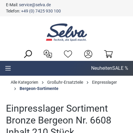
E-Mail:
service@selva.de
alt springen
Telefon:
+49 (0) 7425 930 100
Neuheiten
SALE %
Alle Kategorien
Großuhr-Ersatzteile
Einpresslager
Bergeon-Sortimente
Einpresslager Sortiment
Bronze Bergeon Nr. 6608
Inhalt 210 Stück