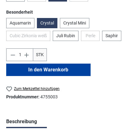
auswählen
Besonderheit
Aquamarin
Crystal
Crystal Mini
Cubic Zirkonia weiß
Juli Rubin
Perle
Saphir
(Diese Option ist zurzeit nicht verfügbar.)
(Diese Option ist zurzeit nicht
STK
In den Warenkorb
Zum Merkzettel hinzufügen
Produktnummer:
4755003
Beschreibung