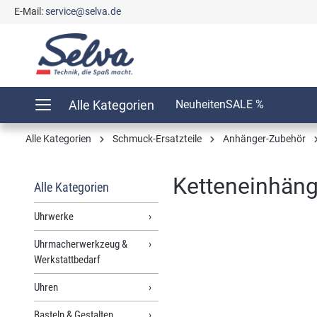
E-Mail:
service@selva.de
springen
Zur Hauptnavigation springen
Alle Kategorien
Neuheiten
SALE %
Alle Kategorien
Schmuck-Ersatzteile
Anhänger-Zubehör
Ketteneinhäng
Alle Kategorien
Uhrwerke
Uhrmacherwerkzeug &
Bildergalerie überspringen
Werkstattbedarf
Uhren
Basteln & Gestalten