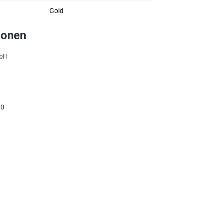
Gold
ionen
mbH
90