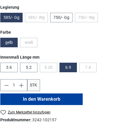
auswählen
Legierung
585/- Gg
585/- Wg
750/- Gg
750/- Wg
(Diese Option ist zurzeit nicht verfügbar.)
(Diese Option ist zurzeit nic
auswählen
Farbe
gelb
weiß
(Diese Option ist zurzeit nicht verfügbar.)
auswählen
Innenmaß Länge mm
3.6
5.2
5.20
6.9
7.4
(Diese Option ist zurzeit nicht verfügbar.)
(Diese Option ist zurzeit ni
STK
In den Warenkorb
Zum Merkzettel hinzufügen
Produktnummer:
3242-102157