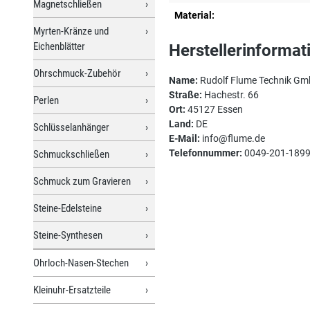
Magnetschließen
Material:
Myrten-Kränze und
Eichenblätter
Herstellerinformat
Ohrschmuck-Zubehör
Name:
Rudolf Flume Technik G
Straße:
Hachestr. 66
Perlen
Ort:
45127 Essen
Land:
DE
Schlüsselanhänger
E-Mail:
info@flume.de
Telefonnummer:
0049-201-189
Schmuckschließen
Schmuck zum Gravieren
Steine-Edelsteine
Steine-Synthesen
Ohrloch-Nasen-Stechen
Kleinuhr-Ersatzteile