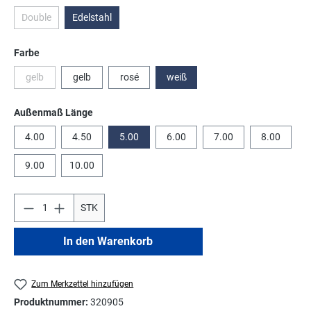
Double
Edelstahl
(Diese Option ist zurzeit nicht verfügbar.)
auswählen
Farbe
gelb
gelb
rosé
weiß
(Diese Option ist zurzeit nicht verfügbar.)
auswählen
Außenmaß Länge
4.00
4.50
5.00
6.00
7.00
8.00
9.00
10.00
STK
In den Warenkorb
Zum Merkzettel hinzufügen
Produktnummer:
320905