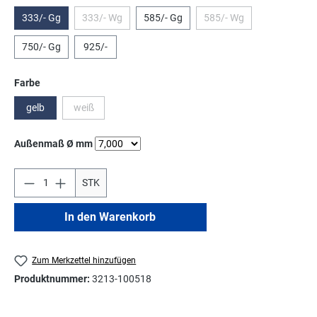
333/- Gg
333/- Wg
585/- Gg
585/- Wg
(Diese Option ist zurzeit nicht verfügbar.)
(Diese Option ist zurzeit 
750/- Gg
925/-
auswählen
Farbe
gelb
weiß
(Diese Option ist zurzeit nicht verfügbar.)
auswählen
Außenmaß Ø mm
STK
In den Warenkorb
Zum Merkzettel hinzufügen
Produktnummer:
3213-100518