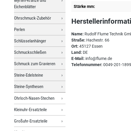
Myrten-Kränze und
Eichenblätter
Stärke mm:
Ohrschmuck-Zubehör
Herstellerinformat
Perlen
Name:
Rudolf Flume Technik G
Straße:
Hachestr. 66
Schlüsselanhänger
Ort:
45127 Essen
Schmuckschließen
Land:
DE
E-Mail:
info@flume.de
Schmuck zum Gravieren
Telefonnummer:
0049-201-189
Steine-Edelsteine
Steine-Synthesen
Ohrloch-Nasen-Stechen
Kleinuhr-Ersatzteile
Großuhr-Ersatzteile