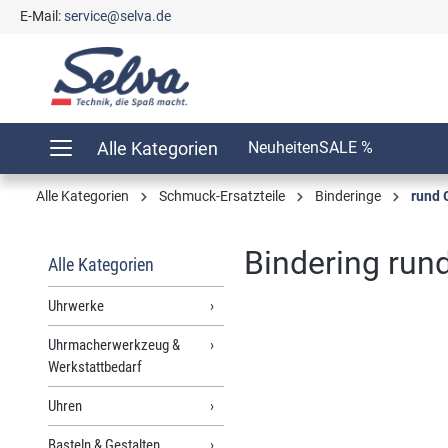
E-Mail:
service@selva.de
springen
Zur Hauptnavigation springen
Alle Kategorien
Neuheiten
SALE %
Alle Kategorien
Schmuck-Ersatzteile
Binderinge
rund 
Bindering run
Alle Kategorien
Uhrwerke
Uhrmacherwerkzeug &
Bildergalerie überspringen
Werkstattbedarf
Uhren
Basteln & Gestalten