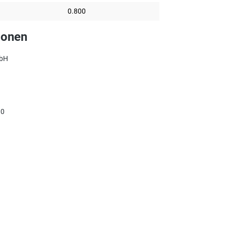
0.800
ionen
mbH
90