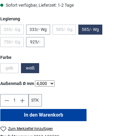
Sofort verfügbar, Lieferzeit: 1-2 Tage
auswählen
Legierung
333/- Gg
333/- Wg
585/- Gg
585/- Wg
(Diese Option ist zurzeit nicht verfügbar.)
(Diese Option ist zurzeit nicht verfügbar.)
750/- Gg
925/-
(Diese Option ist zurzeit nicht verfügbar.)
auswählen
Farbe
gelb
weiß
(Diese Option ist zurzeit nicht verfügbar.)
auswählen
Außenmaß Ø mm
STK
In den Warenkorb
Zum Merkzettel hinzufügen