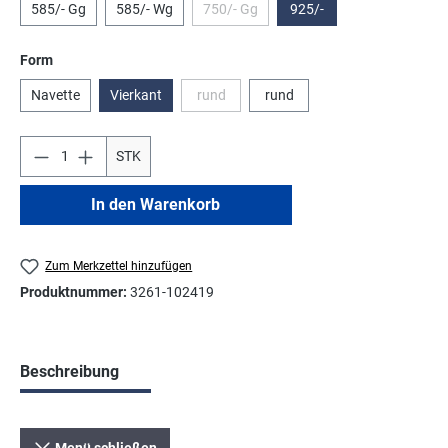
585/- Gg
585/- Wg
750/- Gg
925/-
(Diese Option ist zurzeit nicht verfügbar.)
auswählen
Form
Navette
Vierkant
rund
rund
(Diese Option ist zurzeit nicht verfügbar.)
STK
In den Warenkorb
Zum Merkzettel hinzufügen
Produktnummer:
3261-102419
Beschreibung