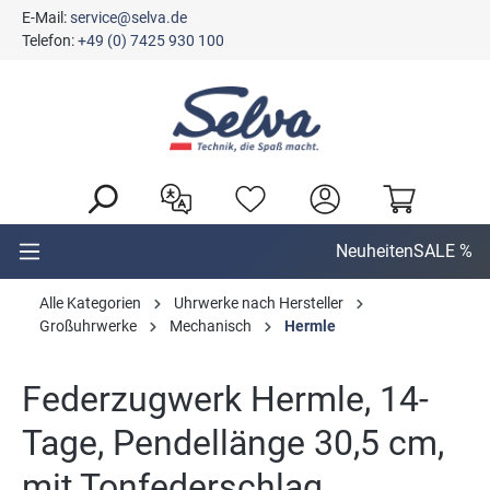
E-Mail:
service@selva.de
alt springen
Telefon:
+49 (0) 7425 930 100
Neuheiten
SALE %
Alle Kategorien
Uhrwerke nach Hersteller
Großuhrwerke
Mechanisch
Hermle
Federzugwerk Hermle, 14-
Tage, Pendellänge 30,5 cm,
mit Tonfederschlag