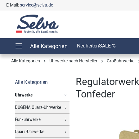
E-Mail:
service@selva.de
springen
Zur Hauptnavigation springen
Alle Kategorien
Neuheiten
SALE %
Alle Kategorien
Uhrwerke nach Hersteller
Großuhrwerke
Regulatorwerk
Alle Kategorien
Tonfeder
Uhrwerke
DUGENA Quarz-Uhrwerke
Funkuhrwerke
Bildergalerie überspringen
Quarz-Uhrwerke