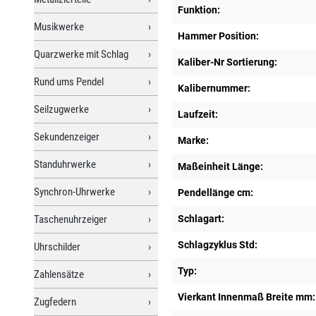
Funktion:
Musikwerke
Hammer Position:
Quarzwerke mit Schlag
Kaliber-Nr Sortierung:
Rund ums Pendel
Kalibernummer:
Seilzugwerke
Laufzeit:
Sekundenzeiger
Marke:
Standuhrwerke
Maßeinheit Länge:
Synchron-Uhrwerke
Pendellänge cm:
Taschenuhrzeiger
Schlagart:
Schlagzyklus Std:
Uhrschilder
Typ:
Zahlensätze
Vierkant Innenmaß Breite mm:
Zugfedern