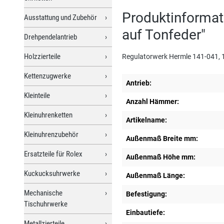
Produktinformat
Ausstattung und Zubehör
auf Tonfeder"
Drehpendelantrieb
Holzzierteile
Regulatorwerk Hermle 141-041, 1
Kettenzugwerke
Antrieb:
Kleinteile
Anzahl Hämmer:
Kleinuhrenketten
Artikelname:
Kleinuhrenzubehör
Außenmaß Breite mm:
Ersatzteile für Rolex
Außenmaß Höhe mm:
Kuckucksuhrwerke
Außenmaß Länge:
Mechanische
Befestigung:
Tischuhrwerke
Einbautiefe:
Metallzierteile