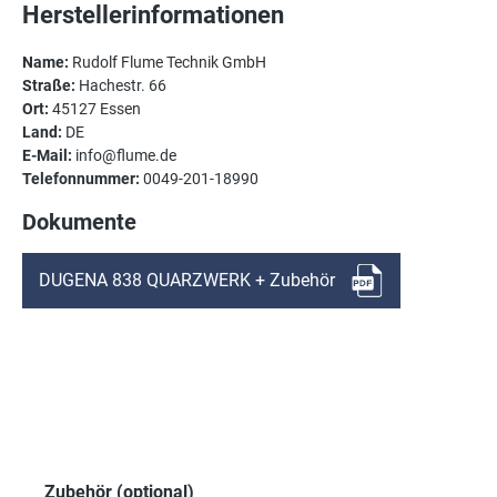
Herstellerinformationen
Name:
Rudolf Flume Technik GmbH
Straße:
Hachestr. 66
Ort:
45127 Essen
Land:
DE
E-Mail:
info@flume.de
Telefonnummer:
0049-201-18990
Dokumente
DUGENA 838 QUARZWERK + Zubehör
Produktgalerie überspringen
Zubehör (optional)