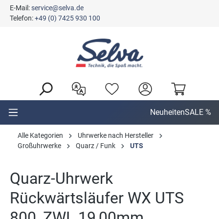
E-Mail:
service@selva.de
alt springen
Telefon:
+49 (0) 7425 930 100
Neuheiten
SALE %
Alle Kategorien
Uhrwerke nach Hersteller
Großuhrwerke
Quarz / Funk
UTS
Quarz-Uhrwerk
Rückwärtsläufer WX UTS
800, ZWL 19,00mm