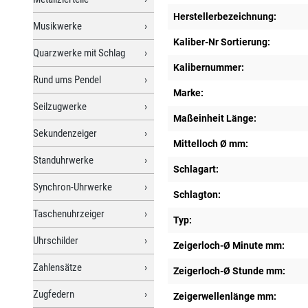
Herstellerbezeichnung:
Musikwerke
Kaliber-Nr Sortierung:
Quarzwerke mit Schlag
Kalibernummer:
Rund ums Pendel
Marke:
Seilzugwerke
Maßeinheit Länge:
Sekundenzeiger
Mittelloch Ø mm:
Standuhrwerke
Schlagart:
Synchron-Uhrwerke
Schlagton:
Taschenuhrzeiger
Typ:
Uhrschilder
Zeigerloch-Ø Minute mm:
Zahlensätze
Zeigerloch-Ø Stunde mm:
Zugfedern
Zeigerwellenlänge mm: