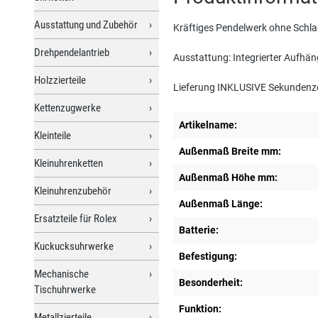
Ausstattung und Zubehör
Kräftiges Pendelwerk ohne Schlag
Drehpendelantrieb
Ausstattung: Integrierter Aufhän
Holzzierteile
Lieferung INKLUSIVE Sekundenzei
Kettenzugwerke
Artikelname:
Kleinteile
Außenmaß Breite mm:
Kleinuhrenketten
Außenmaß Höhe mm:
Kleinuhrenzubehör
Außenmaß Länge:
Ersatzteile für Rolex
Batterie:
Kuckucksuhrwerke
Befestigung:
Mechanische
Besonderheit:
Tischuhrwerke
Funktion:
Metallzierteile