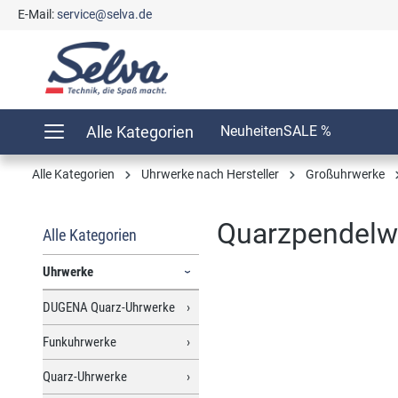
E-Mail:
service@selva.de
springen
Zur Hauptnavigation springen
Alle Kategorien
Neuheiten
SALE %
Alle Kategorien
Uhrwerke nach Hersteller
Großuhrwerke
Quarzpendelw
Alle Kategorien
Uhrwerke
DUGENA Quarz-Uhrwerke
Bildergalerie überspringen
Funkuhrwerke
Quarz-Uhrwerke