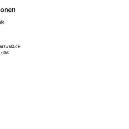
ionen
ald
arzwald.de
17860