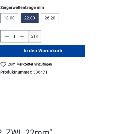
auswählen
Zeigerwellenlänge mm
18.00
22.00
26.20
STK
In den Warenkorb
Zum Merkzettel hinzufügen
Produktnummer:
336471
12, ZWL 22mm"