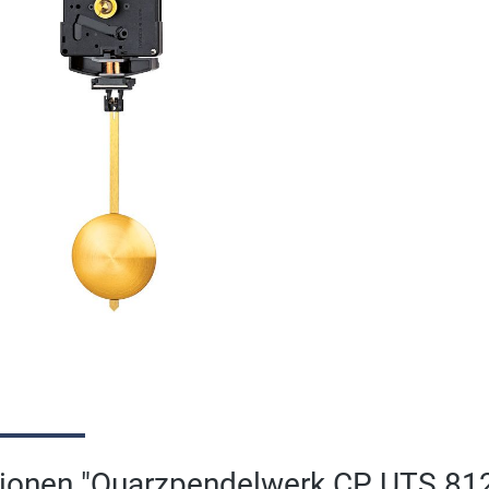
tionen "Quarzpendelwerk CP UTS 8