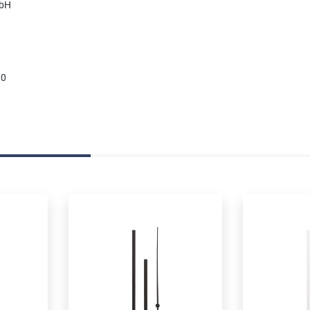
mbH
90
ngen