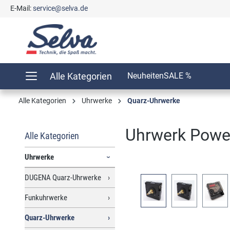
E-Mail:
service@selva.de
springen
Zur Hauptnavigation springen
Alle Kategorien
Neuheiten
SALE %
Alle Kategorien
Uhrwerke
Quarz-Uhrwerke
Uhrwerk Powe
Alle Kategorien
Uhrwerke
DUGENA Quarz-Uhrwerke
Bildergalerie überspringen
Funkuhrwerke
Quarz-Uhrwerke