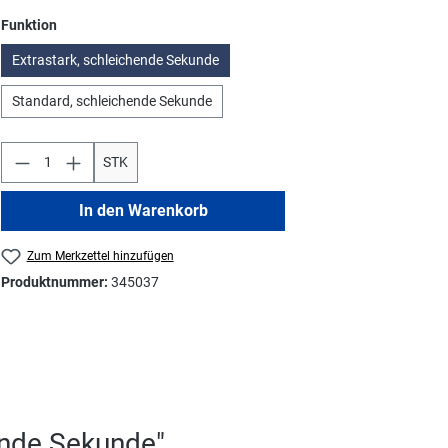
auswählen
Funktion
Extrastark, schleichende Sekunde
Standard, schleichende Sekunde
STK
In den Warenkorb
Zum Merkzettel hinzufügen
Produktnummer:
345037
ende Sekunde"