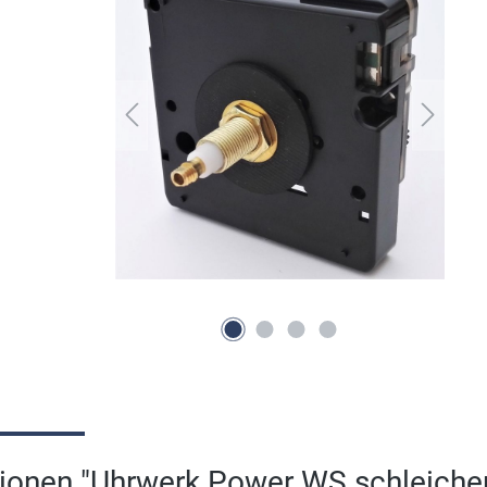
tionen "Uhrwerk Power WS schleich