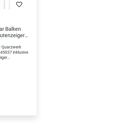
ar Balken
utenzeiger-
m
r Quarzwerk
45037 inklusive
iger
ger Länge
ndenzeiger
mm
iger Länge
zbar/
r