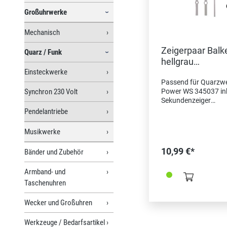
Großuhrwerke
Mechanisch
Zeigerpaar Balk
Quarz / Funk
hellgrau
Einsteckwerke
Minutenzeiger-
Passend für Quarzw
L:150mm
Synchron 230 Volt
Power WS 345037 ink
Sekundenzeiger
Minutenzeiger Länge
Pendelantriebe
150mm Stundenzeig
Länge 98mm
Musikwerke
Sekundenzeiger Län
141mm Kürzbar/
10,99 €*
Bänder und Zubehör
anstreichbar
Armband- und
Taschenuhren
Wecker und Großuhren
Werkzeuge / Bedarfsartikel