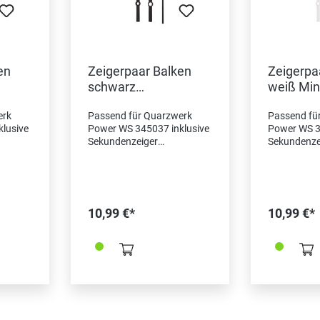
en
Zeigerpaar Balken
Zeigerpa
schwarz
weiß Min
Minutenzeiger-
L:150m
erk
Passend für Quarzwerk
Passend fü
L:150mm
lusive
Power WS 345037 inklusive
Power WS 3
Sekundenzeiger
Sekundenze
Minutenzeiger Länge
Minutenzei
er
150mm Stundenzeiger
150mm Stu
Länge 98mm
Länge 98
ge
Sekundenzeiger Länge
Sekundenze
141mm Kürzbar/
141mm Kür
10,99 €*
10,99 €*
anstreichbar
anstreichba