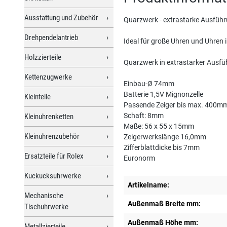
Ausstattung und Zubehör
Quarzwerk - extrastarke Ausführu
Drehpendelantrieb
Ideal für große Uhren und Uhren
Holzzierteile
Quarzwerk in extrastarker Ausfü
Kettenzugwerke
Einbau-Ø 74mm
Batterie 1,5V Mignonzelle
Kleinteile
Passende Zeiger bis max. 400m
Schaft: 8mm
Kleinuhrenketten
Maße: 56 x 55 x 15mm
Kleinuhrenzubehör
Zeigerwerkslänge 16,0mm
Zifferblattdicke bis 7mm
Ersatzteile für Rolex
Euronorm
Kuckucksuhrwerke
Artikelname:
Mechanische
Außenmaß Breite mm:
Tischuhrwerke
Außenmaß Höhe mm:
Metallzierteile