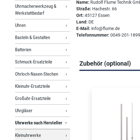
Name:
Rudolf Flume Technik G
Uhrmacherwerkzeug &
Straße:
Hachestr. 66
Werkstattbedarf
Ort:
45127 Essen
Land:
DE
Uhren
E-Mail:
info@flume.de
Telefonnummer:
0049-201-189
Basteln & Gestalten
Batterien
Schmuck-Ersatzteile
Zubehör (optional)
Ohrloch-Nasen-Stechen
Produktgalerie überspri
Kleinuhr-Ersatzteile
Großuhr-Ersatzteile
Uhrgläser
Uhrwerke nach Hersteller
Kleinuhrwerke