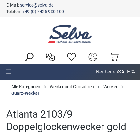
E-Mail:
service@selva.de
alt springen
Telefon:
+49 (0) 7425 930 100
Neuheiten
SALE %
Alle Kategorien
Wecker und Großuhren
Wecker
Quarz-Wecker
Atlanta 2103/9
Doppelglockenwecker gold