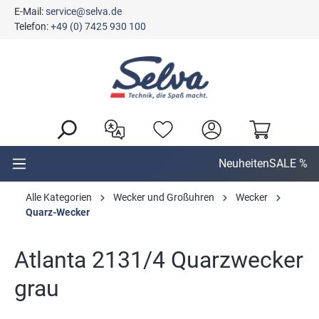
E-Mail:
service@selva.de
alt springen
Telefon:
+49 (0) 7425 930 100
Neuheiten
SALE %
Alle Kategorien
Wecker und Großuhren
Wecker
Quarz-Wecker
Atlanta 2131/4 Quarzwecker
grau