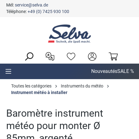
Mél:
service@selva.de
tenu principal
Téléphone:
+49 (0) 7425 930 100
Nouveautés
SALE %
Toutes les catégories
Instruments du météo
Instrument météo à installer
Baromètre instrument
météo pour monter Ø
85mm, argenté