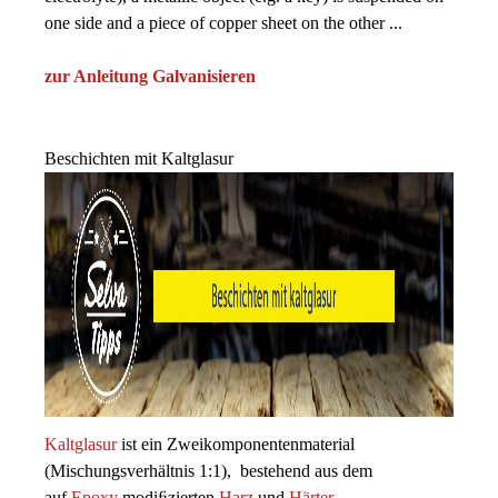
one side and a piece of copper sheet on the other ...
zur Anleitung Galvanisieren
Beschichten mit Kaltglasur
Kaltglasur
ist ein Zweikomponentenmaterial
(Mischungsverhältnis 1:1), bestehend aus dem
auf
Epoxy
modiﬁzierten
Harz
und
Härter