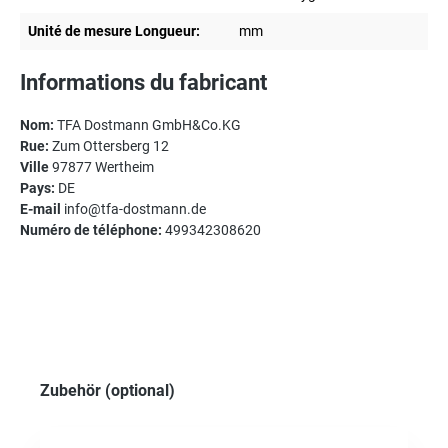
Unité de mesure Longueur:
mm
Informations du fabricant
Nom:
TFA Dostmann GmbH&Co.KG
Rue:
Zum Ottersberg 12
Ville
97877 Wertheim
Pays:
DE
E-mail
info@tfa-dostmann.de
Numéro de téléphone:
499342308620
Ignorer la galerie de produits
Zubehör (optional)