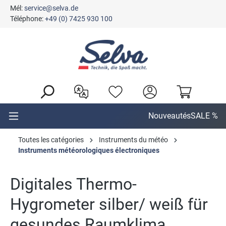
Mél:
service@selva.de
tenu principal
Téléphone:
+49 (0) 7425 930 100
Nouveautés
SALE %
Toutes les catégories
Instruments du météo
Instruments météorologiques électroniques
Digitales Thermo-
Hygrometer silber/ weiß für
gesundes Raumklima