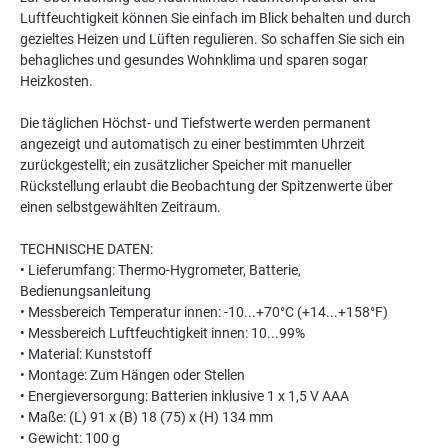
Luftfeuchtigkeit können Sie einfach im Blick behalten und durch
gezieltes Heizen und Lüften regulieren. So schaffen Sie sich ein
behagliches und gesundes Wohnklima und sparen sogar
Heizkosten.
Die täglichen Höchst- und Tiefstwerte werden permanent
angezeigt und automatisch zu einer bestimmten Uhrzeit
zurückgestellt; ein zusätzlicher Speicher mit manueller
Rückstellung erlaubt die Beobachtung der Spitzenwerte über
einen selbstgewählten Zeitraum.
TECHNISCHE DATEN:
• Lieferumfang: Thermo-Hygrometer, Batterie,
Bedienungsanleitung
• Messbereich Temperatur innen: -10...+70°C (+14...+158°F)
• Messbereich Luftfeuchtigkeit innen: 10...99%
• Material: Kunststoff
• Montage: Zum Hängen oder Stellen
• Energieversorgung: Batterien inklusive 1 x 1,5 V AAA
• Maße: (L) 91 x (B) 18 (75) x (H) 134 mm
• Gewicht: 100 g