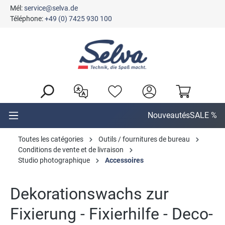
Mél:
service@selva.de
tenu principal
Téléphone:
+49 (0) 7425 930 100
Nouveautés
SALE %
Toutes les catégories
Outils / fournitures de bureau
Conditions de vente et de livraison
Studio photographique
Accessoires
Dekorationswachs zur
Fixierung - Fixierhilfe - Deco-