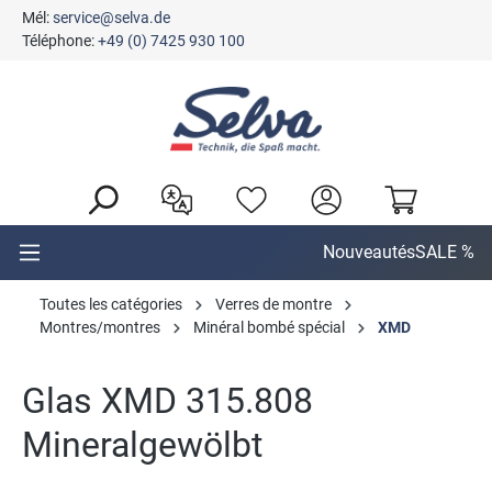
Mél:
service@selva.de
tenu principal
Téléphone:
+49 (0) 7425 930 100
Nouveautés
SALE %
Toutes les catégories
Verres de montre
Montres/montres
Minéral bombé spécial
XMD
Glas XMD 315.808
Mineralgewölbt