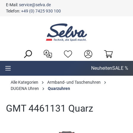
E-Mail:
service@selva.de
alt springen
Telefon:
+49 (0) 7425 930 100
Neuheiten
SALE %
Alle Kategorien
Armband- und Taschenuhren
DUGENA Uhren
Quarzuhren
GMT 4461131 Quarz