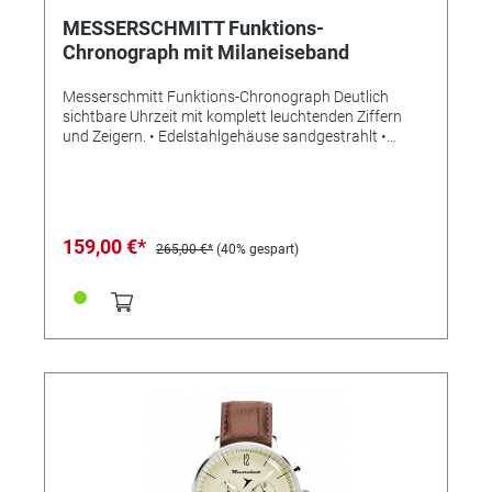
MESSERSCHMITT Funktions-
Chronograph mit Milaneiseband
Messerschmitt Funktions-Chronograph Deutlich
sichtbare Uhrzeit mit komplett leuchtenden Ziffern
und Zeigern. • Edelstahlgehäuse sandgestrahlt •
Gehäuse-Ø 42 mm • Gehäuse-Höhe 10mm •
Gesamtlänge von Gehäuse inkl. "Hörner": 49,9mm •
Wasserdichtigkeit: 5 atm • gehärtetes Mineralglas •
Leuchtziffern und -Zeiger • Kalender bei 6 Uhr • rote
Sekunde • 2 Totalisatoren, • Milanaiseband matt mit
159,00 €*
265,00 €*
(40% gespart)
Schiebeverschluss • Schweizer Ronda Quarz-Werk
5021.D • MADE IN GERMANY