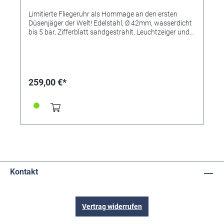
Limitierte Fliegeruhr als Hommage an den ersten
Düsenjäger der Welt! Edelstahl, Ø 42mm, wasserdicht
bis 5 bar, Zifferblatt sandgestrahlt, Leuchtzeiger und
Leuchtziffern, Sekunde in Leuchtorange,
verschraubter Boden, griffige Fliegerkrone, Schweizer
Ronda-Quarzwerk, Mineralglas, Ø 42 mm,
verschraubter Boden, Vintage-Lederband
handgenäht, limitierte Edition (999 Stk.) - Bodengravur
259,00 €*
mit individueller Seriennummer! Die Messerschmitt
ME262 war das erste 2-strahlige Düsenflugzeug der
Welt. Diese Ingenieursleistung von Willy
Messerschmitt gilt als Basis aller heutigen
Düsenflugzeuge. Sie bekommen ein Stück Original
Flugzeug-Aluminium mit Echtheitsstempel von uns
mitgeliefert. Original „Fliegmaterial“ der ME262,
Fundort in Bayern. Inklusive spezieller Verpackung
ME262 im Zifferblattdesign.
Kontakt
Vertrag widerrufen