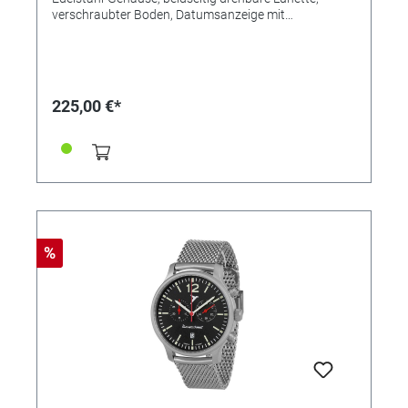
verschraubter Boden, Datumsanzeige mit
Schnellkorrektur, 24-Stunden-Anzeige, Schweizer
Quarz-Uhrwerk Ronda, Leuchtzeiger und Ziffern,
zentrale rote Sekunde, 5 bar. Gehäuse-Ø 43 mm.
225,00 €*
%