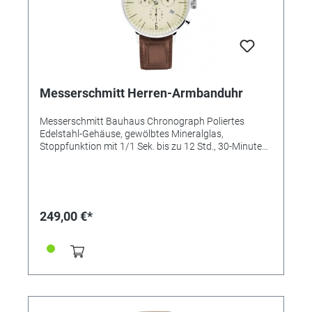
Messerschmitt Herren-Armbanduhr
Messerschmitt Bauhaus Chronograph Poliertes
Edelstahl-Gehäuse, gewölbtes Min­e­ralglas,
Stoppfunktion mit 1/1 Sek. bis zu 12 Std., 30-Minuten-
Zähler, Datum, Zifferblatt creme, Le­derband mit
Krokoprägung braun, extra gepolstert, 3 bar.
Gehäuse-Ø 42 mm.
249,00 €*