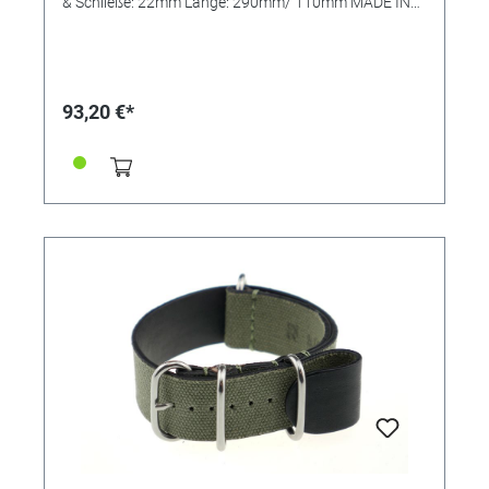
& Schließe: 22mm Länge: 290mm/ 110mm MADE IN
GERMANY
93,20 €*