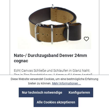
Nato-/ Durchzugsband Denver 24mm
cognac
Echt Canvas Schließe und Schlaufen in Glanz Naht:
Ton in Ton Bandstärke ca. 1,6mm auf 1,6mm Anstoß
& Schließe: 24mm Länge: 290mm/ 110mm MADE IN
Diese Website verwendet Cookies, um eine bestmögliche Erfahrung
GERMANY
bieten zu können.
Mehr Informationen ...
Nur technisch notwendige
Konfigurieren
Alle Cookies akzeptieren
93,20 €*