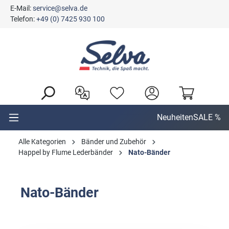
E-Mail:
service@selva.de
alt springen
Telefon:
+49 (0) 7425 930 100
Neuheiten
SALE %
Alle Kategorien
Bänder und Zubehör
Happel by Flume Lederbänder
Nato-Bänder
Nato-Bänder