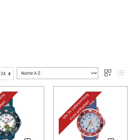
fang
Uhr im Lieferumfang
lten!
nicht enthalten!