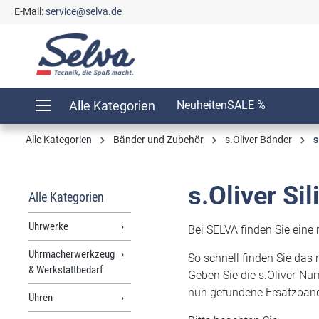
E-Mail:
service@selva.de
springen
Zur Hauptnavigation springen
Alle Kategorien
Neuheiten
SALE %
Alle Kategorien
Bänder und Zubehör
s.Oliver Bänder
s
s.Oliver Si
Alle Kategorien
Uhrwerke
Bei SELVA finden Sie eine
Uhrmacherwerkzeug
So schnell finden Sie das 
& Werkstattbedarf
Geben Sie die s.Oliver-Nu
nun gefundene Ersatzband
Uhren