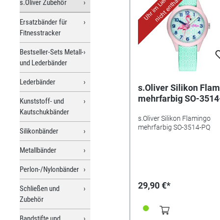
nicht enthalten!
s.Oliver Zubehör
Ersatzbänder für
Fitnesstracker
Bestseller-Sets Metall-
und Lederbänder
Lederbänder
s.Oliver Silikon Fla
mehrfarbig SO-351
Kunststoff- und
Kautschukbänder
s.Oliver Silikon Flamingo
mehrfarbig SO-3514-PQ
Silikonbänder
Metallbänder
Perlon-/Nylonbänder
29,90 €*
Schließen und
Zubehör
Bandstifte und