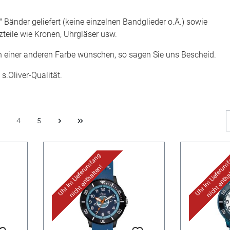
 Bänder geliefert (keine einzelnen Bandglieder o.Ä.) sowie
zteile wie Kronen, Uhrgläser usw.
n einer anderen Farbe wünschen, so sagen Sie uns Bescheid.
s.Oliver-Qualität.
4
5
Uhr im Lieferumfang
Uhr im Lieferum
nicht enthalten!
nicht entha