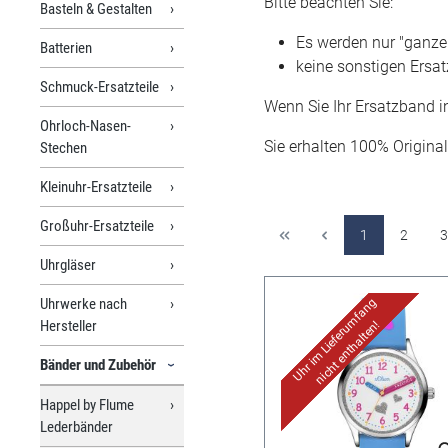
Bitte beachten Sie:
Basteln & Gestalten
Es werden nur "ganze"
Batterien
keine sonstigen Ersat
Schmuck-Ersatzteile
Wenn Sie Ihr Ersatzband i
Ohrloch-Nasen-
Sie erhalten 100% Original 
Stechen
Kleinuhr-Ersatzteile
Großuhr-Ersatzteile
1
2
3
Uhrgläser
Uhrwerke nach
Uhr im Lieferumfang
Hersteller
nicht enthalten!
Bänder und Zubehör
Happel by Flume
Lederbänder