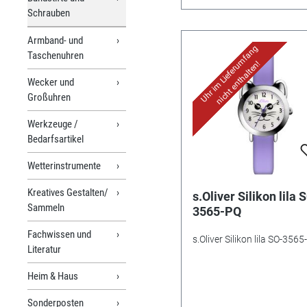
Schrauben
Armband- und
Uhr im Lieferumfang
Taschenuhren
nicht enthalten!
Wecker und
Großuhren
Werkzeuge /
Bedarfsartikel
Wetterinstrumente
Kreatives Gestalten/
s.Oliver Silikon lila 
Sammeln
3565-PQ
Fachwissen und
s.Oliver Silikon lila SO-356
Literatur
Heim & Haus
Sonderposten