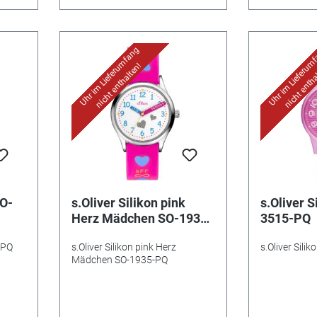
Uhr im Lieferumfang
Uhr im Lieferum
nicht enthalten!
nicht entha
SO-
s.Oliver Silikon pink
s.Oliver S
Herz Mädchen SO-1935-
3515-PQ
PQ
5-PQ
s.Oliver Silikon pink Herz
s.Oliver Sili
Mädchen SO-1935-PQ