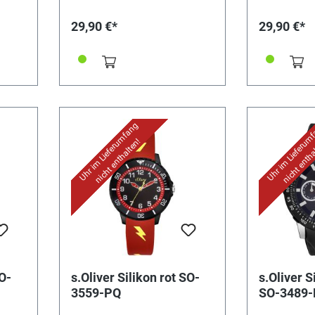
29,90 €*
29,90 €*
Uhr im Lieferumfang
Uhr im Lieferum
nicht enthalten!
nicht entha
SO-
s.Oliver Silikon rot SO-
s.Oliver 
3559-PQ
SO-3489