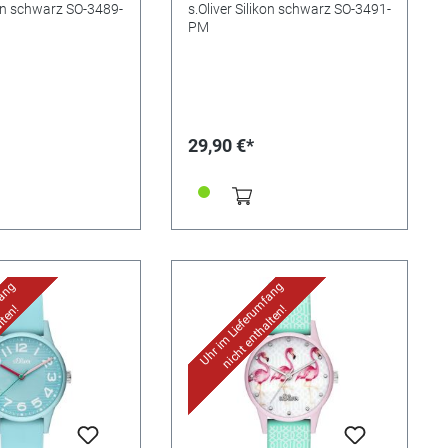
kon schwarz SO-3489-
s.Oliver Silikon schwarz SO-3491-
PM
29,90 €*
fang
Uhr im Lieferumfang
lten!
nicht enthalten!