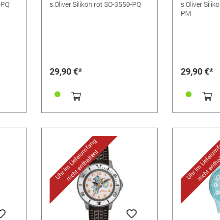
6-PQ
s.Oliver Silikon rot SO-3559-PQ
s.Oliver Sili
PM
29,90 €*
29,90 €*
Uhr im Lieferumfang
Uhr im Lieferum
nicht enthalten!
nicht entha