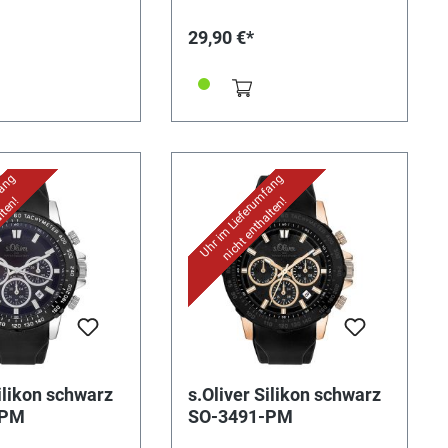
29,90 €*
fang
Uhr im Lieferumfang
lten!
nicht enthalten!
Silikon schwarz
s.Oliver Silikon schwarz
-PM
SO-3491-PM