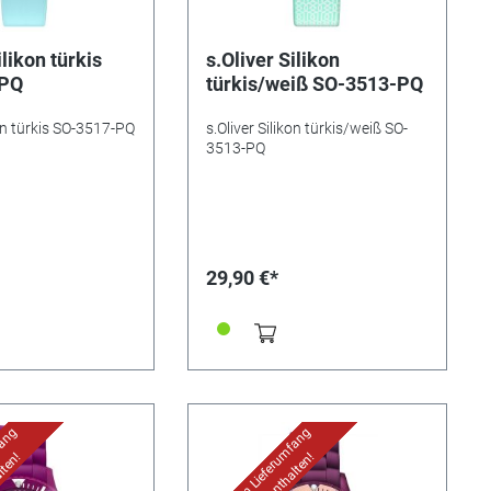
ilikon türkis
s.Oliver Silikon
-PQ
türkis/weiß SO-3513-PQ
kon türkis SO-3517-PQ
s.Oliver Silikon türkis/weiß SO-
3513-PQ
29,90 €*
fang
Uhr im Lieferumfang
lten!
nicht enthalten!