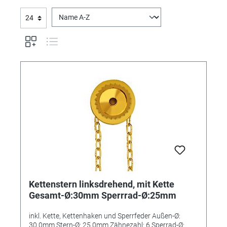
Kettenstern linksdrehend, mit Kette
Gesamt-Ø:30mm Sperrrad-Ø:25mm
inkl. Kette, Kettenhaken und Sperrfeder Außen-Ø:
30,0mm Stern-Ø: 25,0mm Zähnezahl: 6 Sperrad-Ø: