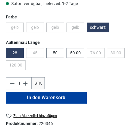
Sofort verfügbar, Lieferzeit: 1-2 Tage
auswählen
Farbe
gelb
gelb
gelb
gelb
schwarz
(Diese Option ist zurzeit nicht verfügbar.)
(Diese Option ist zurzeit nicht verfügbar.)
(Diese Option ist zurzeit nicht verfügbar.)
(Diese Option ist zurzeit nicht verfüg
auswählen
Außenmaß Länge
28
45
50
50.00
76.00
80.00
(Diese Option ist zurzeit nicht verfügbar.)
(Diese Option ist zurzeit
(Diese Opti
120.00
(Diese Option ist zurzeit nicht verfügbar.)
STK
In den Warenkorb
Zum Merkzettel hinzufügen
Produktnummer:
220346