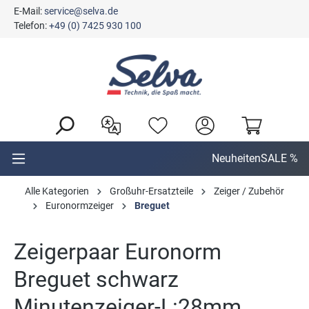
E-Mail:
service@selva.de
alt springen
Telefon:
+49 (0) 7425 930 100
Neuheiten
SALE %
Alle Kategorien
Großuhr-Ersatzteile
Zeiger / Zubehör
Euronormzeiger
Breguet
Zeigerpaar Euronorm
Breguet schwarz
Minutenzeiger-L:28mm