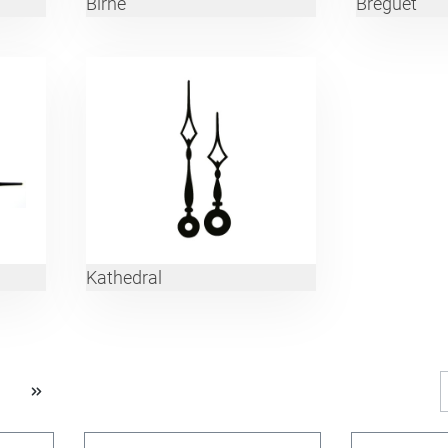
Birne
Breguet
Kathedral