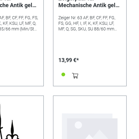
he Antik gelb
Mechanische Antik gelb
eiger-L:85mm
Minutenzeiger-L:88mm
F, BF, CF, FF, FG, FS,
Zeiger Nr. 63 AF, BF, CF, FF, FG,
K, KF, KSU, LF, MF, Q,
FS, GG, HF, I, IF, K, KF, KSU, LF,
 85/66 mm (Min/Std)
MF, Q, SG, SKU, SU 88/60 mm
er-Lochung: 2 mm
(Min/Std) Minutenzeiger-
er-Lochung: 4,5 mm
Lochung: 2 mm Stundenzeiger-
Lochung: 4,5 mm
13,99 €*