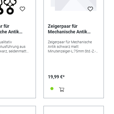
r für
Zeigerpaar für
che Antik
Mechanische Antik
matt
schwarz matt
alitativ
Zeigerpaar für Mechanische
eiger-L:41mm
Minutenzeiger-L:75mm
 Ausführung aus
Antik schwarz matt
4,5 Min.-Z.-
Std.-Z.-Ø:4,5 Min.-Z.-
warz, seidenmatt
Minutenzeiger-L:75mm Std.-Z.-
Ø:2x2
chst für
Ø:4,5 Min.-Z.-Ø:2x2
erbuchse drehbar
besondere geeinget
rke AF, BF, CF, FF,
19,99 €*
 IF, KF, KSU, LF, MF,
nd SU