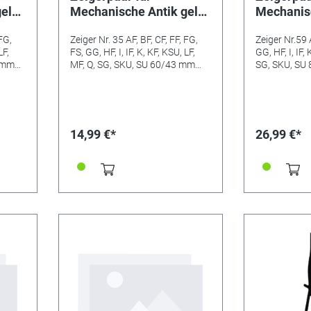
gelb
Mechanische Antik gelb
Mechanisc
21mm
Minutenzeiger-L:60mm
Minutenz
 FG,
Zeiger Nr. 35 AF, BF, CF, FF, FG,
Zeiger Nr.59 A
LF,
FS, GG, HF, I, IF, K, KF, KSU, LF,
GG, HF, I, IF, 
7 mm
MF, Q, SG, SKU, SU 60/43 mm
SG, SKU, SU
(Min/Std) Minutenzeiger-
Minutenzeig
ger-
Lochung: 2 mm Stundenzeiger-
Stundenzeig
Lochung: 4,5 mm
14,99 €*
26,99 €*