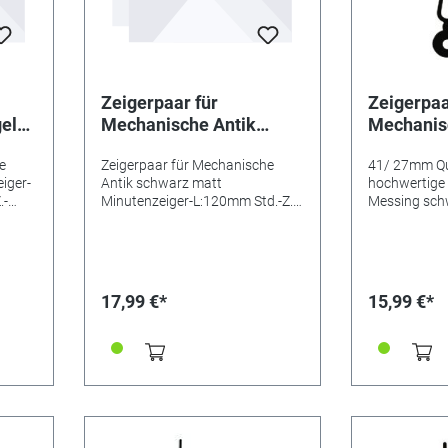
Zeigerpaar für
Zeigerpaa
gelb
Mechanische Antik
Mechanis
r-
schwarz matt
schwarz 
e
Zeigerpaar für Mechanische
41/ 27mm Qu
5
Minutenzeiger-L:120mm
Minutenz
eiger-
Antik schwarz matt
hochwertige
Std.-Z.-Ø:6,5 Min.-Z.-
Std.-Z.-Ø:
.-
Minutenzeiger-L:120mm Std.-Z.-
Messing sch
Ø:3,9x3,9
Ø:2x2
Ø:6,5 Min.-Z.-Ø:3,9x3,9
lackiert gebu
Schlagwerk,
Minutenzeig
genietet Ins
für die Uhrwe
17,99 €*
15,99 €*
FG, FS, GG, I,
Q, SG, SKU u