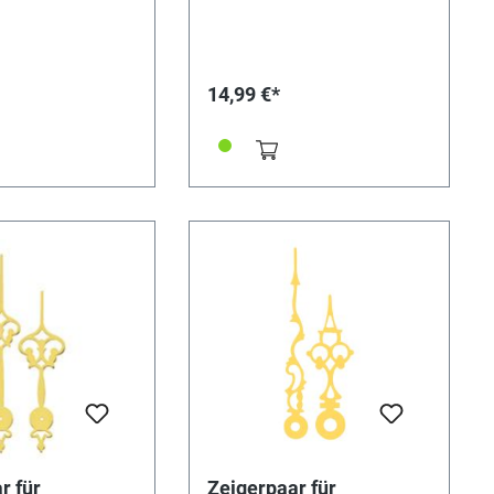
(Min/Std) Minutenzeiger-
mm Stundenzeiger-
Lochung: 2 mm Stundenzeiger-
5 mm
Lochung: 4,5 mm
14,99 €*
r für
Zeigerpaar für