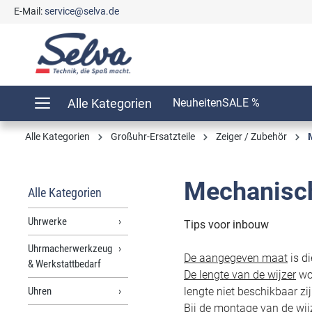
E-Mail:
service@selva.de
springen
Zur Hauptnavigation springen
Alle Kategorien
Neuheiten
SALE %
Alle Kategorien
Großuhr-Ersatzteile
Zeiger / Zubehör
Mechanisc
Alle Kategorien
Uhrwerke
Tips voor inbouw
Uhrmacherwerkzeug
De aangegeven maat
is d
& Werkstattbedarf
De lengte van de wijzer
wor
Uhren
lengte niet beschikbaar zij
Bij de montage van de wij