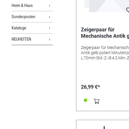
Heim & Haus
Sonderposten
Kataloge
Zeigerpaar für
Mechanische Antik 
NEUHEITEN
poliert Minutenzeige
Zeigerpaar für Mechanisch
L:70mm Std.-Z.-Ø:4,
Antik gelb poliert Minutenz
Min.-Z.-Ø:2x2
L:70mm Std.-Z.-Ø:4,5 Min.-Z
Ø:2x2
26,99 €*