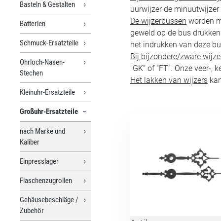
Basteln & Gestalten
uurwijzer de minuutwijzer 
De wijzerbussen
worden me
Batterien
geweld op de bus drukken. 
Schmuck-Ersatzteile
het indrukken van deze bu
Bij bijzondere/zware wijze
Ohrloch-Nasen-
"GK" of "FT". Onze veer-, 
Stechen
Het lakken van wijzers
kan
Kleinuhr-Ersatzteile
Großuhr-Ersatzteile
nach Marke und
Kaliber
Einpresslager
Flaschenzugrollen
Gehäusebeschläge /
Zubehör