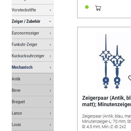
Vorsteckstifte
Zeiger / Zubehör
Euronormzeiger
Funkuhr-Zeiger
Kuckucksuhrzeiger
Mechanisch
Antik
Birne
Zeigerpaar (Antik, bl
Breguet
matt); Minutenzeige
70 mm, Std.-Z.-Ø: 4,
Lanze
Zeigerpaar (Antik, blau, mat
mm, Min.-Z.-Ø: 2x2
Minutenzeiger-L: 70 mm, Std
Louis
Ø: 4,5 mm, Min.-Z.-Ø: 2x2