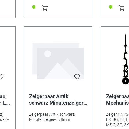
au,
Zeigerpaar Antik
Zeigerpaa
r-L:
schwarz Minutenzeiger-
Mechanisc
5
L:78mm
Minutenz
t);
Zeigerpaar Antik schwarz
Zeiger Nr. 75 
.-Z.-
Minutenzeiger-L:78mm
FS, GG, HF, I, 
MF, Q, SG, 