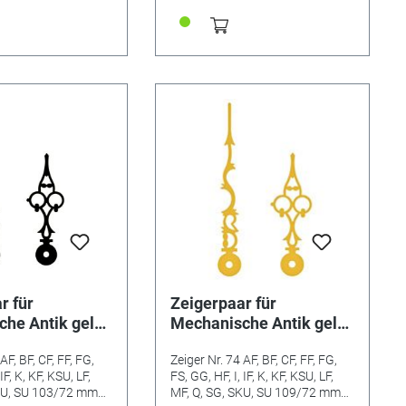
r für
Zeigerpaar für
he Antik gelb
Mechanische Antik gelb
eiger-L:103mm
Minutenzeiger-L:109mm
AF, BF, CF, FF, FG,
Zeiger Nr. 74 AF, BF, CF, FF, FG,
IF, K, KF, KSU, LF,
FS, GG, HF, I, IF, K, KF, KSU, LF,
SKU, SU 103/72 mm
MF, Q, SG, SKU, SU 109/72 mm