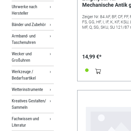
Mechanische Antik 
Uhrwerke nach
Minutenzeiger-L:1
Hersteller
Zeiger Nr. 84 AF, BF, CF, FF,
FS, GG, HF, I, IF, K, KF, KSU, 
Bänder und Zubehör
MF, Q, SG, SKU, SU 121/8
(Min/Std) Minutenzeiger-
Armband- und
Lochung: 2 mm Stundenzei
Taschenuhren
Lochung: 4,5 mm
Wecker und
14,99 €*
Großuhren
Werkzeuge /
Bedarfsartikel
Wetterinstrumente
Kreatives Gestalten/
Sammeln
Fachwissen und
Literatur