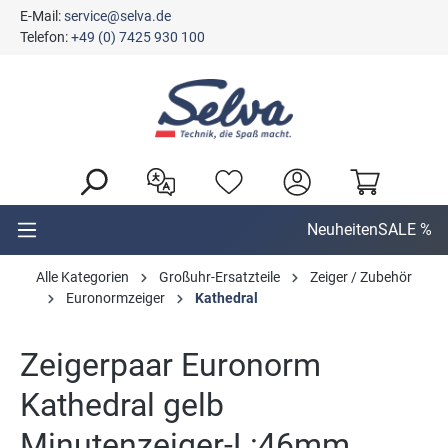
E-Mail:
service@selva.de
alt springen
Telefon:
+49 (0) 7425 930 100
Neuheiten
SALE %
Alle Kategorien
Großuhr-Ersatzteile
Zeiger / Zubehör
Euronormzeiger
Kathedral
Zeigerpaar Euronorm
Kathedral gelb
Minutenzeiger-L:46mm