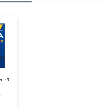
ngen
rie 9
e