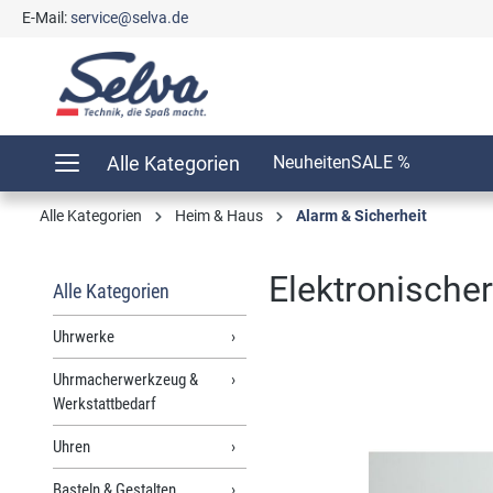
E-Mail:
service@selva.de
springen
Zur Hauptnavigation springen
Alle Kategorien
Neuheiten
SALE %
Alle Kategorien
Heim & Haus
Alarm & Sicherheit
Elektronischer
Alle Kategorien
Uhrwerke
Uhrmacherwerkzeug &
Bildergalerie überspringen
Werkstattbedarf
Uhren
Basteln & Gestalten