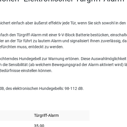
sichert einfach aber äußerst effektiv jede Tür, wenn Sie sich sowohl in d
infach den Türgriff-Alarm mit einer 9-V-Block Batterie bestücken, einschalt
r an der Tür führt zu lautem Alarm und signalisiert Ihnen zuverlässig, d
befürchten muss, entdeckt zu werden.
chterndes Hundegebell zur Warnung ertönen. Diese Auswahlmöglichkeit ei
ie Sensibilität (ab welchem Bewegungsgrad der Alarm aktiviert wird) lässt
Bedürfnisse einstellen können.
dB, des elektronischen Hundegebells: 98-112 dB.
Türgriff-Alarm
35.00