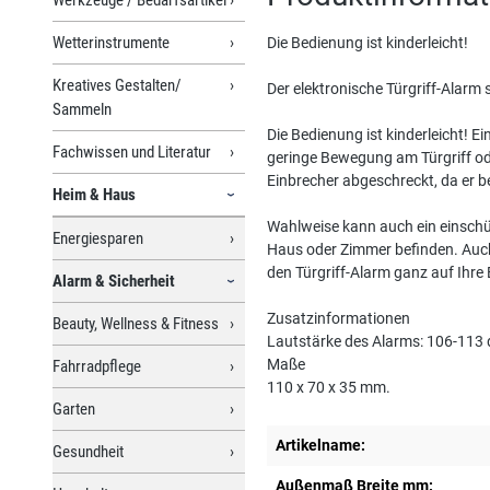
Wetterinstrumente
Die Bedienung ist kinderleicht!
Kreatives Gestalten/
Der elektronische Türgriff-Alarm 
Sammeln
Die Bedienung ist kinderleicht! E
Fachwissen und Literatur
geringe Bewegung am Türgriff ode
Einbrecher abgeschreckt, da er 
Heim & Haus
Wahlweise kann auch ein einschü
Energiesparen
Haus oder Zimmer befinden. Auch d
den Türgriff-Alarm ganz auf Ihre 
Alarm & Sicherheit
Zusatzinformationen
Beauty, Wellness & Fitness
Lautstärke des Alarms: 106-113 
Maße
Fahrradpflege
110 x 70 x 35 mm.
Garten
Artikelname:
Gesundheit
Außenmaß Breite mm: