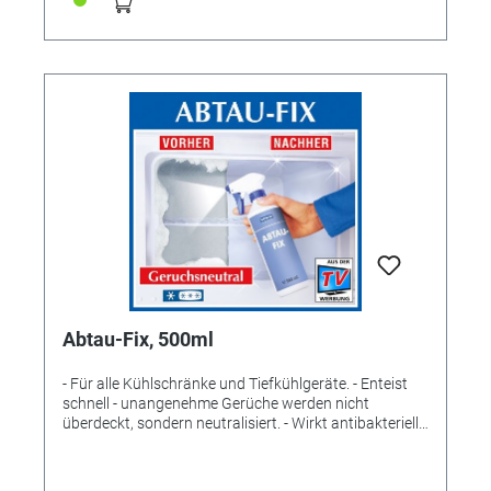
110 mm. Material: ABS verchromt; Düsen: TPR. 5
Jahre Garantie. So sparen Sie: Sparduschköpfe
benötigen meist lediglich die Hälfte an Wasser im
Vergleich zu gewöhnlichen Duschköpfen. Dabei
brauchen Sie in puncto Reinigungsleistung keine
Abstriche zu machen. Auf den gewohnten Komfort
müssen Sie nicht verzichten, denn durch Zufuhr von
Luft wird der Wasserstrahl gestreut. Das heißt:
Obwohl weniger Wasser fließt, werden Sie keinen
Unterschied bemerken. Die Funktionsweise ist also
ganz ähnlich wie bei Wasserspar-Strahlreglern.
Außerdem: Je kleiner der Strahlwinkel, desto weniger
Wasser spritzt ungenutzt zur Seite. Für Sie bedeutet
dies: beste Körperpflege, derselbe Komfort bei deutlich
niedrigeren Kosten.
Abtau-Fix, 500ml
- Für alle Kühlschränke und Tiefkühlgeräte. - Enteist
schnell - unangenehme Gerüche werden nicht
überdeckt, sondern neutralisiert. - Wirkt antibakteriell
und hemmt Bakterienwachstum. - Hygienisch. - Mit
praktischem Schaumsprüher-Aufsatz für leichtere
Handhabung. - Geruchsneutral Made in Germany.