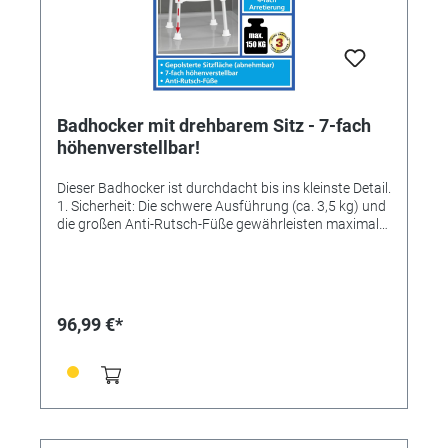
Badhocker mit drehbarem Sitz - 7-fach
höhenverstellbar!
Dieser Badhocker ist durchdacht bis ins kleinste Detail.
1. Sicherheit: Die schwere Ausführung (ca. 3,5 kg) und
die großen Anti-Rutsch-Füße gewährleisten maximale
Standsicherheit auch auf nassem Untergrund. Die
Sitzfläche aus angenehmem, leicht nachgiebigem PU-
Schaum arretiert sich automatisch. Dadurch wird ein
sicheres Sitzgefühl vermittelt. 2. Bequeme
Handhabung: Durch einfaches Anheben des großen
96,99 €*
Bedienhebels wird die Sitzfläche bequem gedreht.
Lässt man den Hebel los, arretiert sich der Sitz nach
einer Viertel-Drehung. 3. Durchdachtes Design: Die
praktische Ablage für Duschgel, Shampoo, etc., die
rutschsichere Sitzfläche und die 7-fach
höhenverstellbaren Füße unterstreichen die Wertigkeit
dieses Hockers. Der Badhocker erleichtert besonders