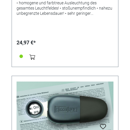
• homogene und farbtreue Ausleuchtung des
gesamtes Leuchtfeldes! • stoßunempfindlich • nahezu
unbegrenzte Lebensdauer! • sehr geringer
Energieverbrauch! • längere Leuchtdauer! • an jeder
Steckdose aufladbar! (kein Batterien!) Die
leistungsstarke Akku-LED-Handleuchte LED 2000 -
nachempfunden der ersten von AccuLux ladbaren
Taschenlampe der Welt, dem Original 70 von 1955 -
24,97 €*
überzeugt durch den Einsatz einer weißen
Leuchtdiode (tageslichtähnliches Licht) mit hoher
Lichtintensität und sehr geringem Energieverbrauch.
Die stoßunempfindliche LED zeichnet sich durch eine
nahezu unbegrenzte Lebensdauer aus. Die LED 2000
verspricht vorfokussiertes Licht mit klar
abgegrenztem und gleichmäßigem Lichtkegel. Die
Leuchte ist bis zu 1000 mal am Netz wiederladbar. Der
eingesetzte umweltfreundliche NiMH Akku ohne
Memory-Effekt ist durch das intelligente
Schaltungslayout tiefentladegesichert und
dauerladbar. Das sehr leichte Gehäuse besteht aus
fallfestem und robustem Kunststoff und
gewährleistet mit dem integrierten Netzladestecker
Flexibilität und Mobilität. Im Überlick: •
umweltfreundlicher NiMH Akku ohne Memory-Effekt •
hohe Lichtleistung bei geringem Energieverbrauch •