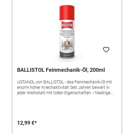
den Alltag von Personen, die nicht lange stehen
können und sich auf rutschigem, nassem Untergrund
unsicher fühlen. Er ermöglicht Körperpflege ohne
fremde Hilfe - einfach im Sitzen. Selbstverständlich ist
der Hocker auch in anderen Bereichen, wie z. Bsp. in
der Küche einsetzbar. Maße: Sitzfläche Ø ca. 35 cm,
Höhe: von ca. 41,5 - 59 cm, Tragkraft: 150 kg.
Materialien: Hockerbeine: Aluminium, Sitzfläche:
Polyurethan, Rahmen und Ablage : Polypropylen.
Badhocker - drehbar, sicher, durchdacht • Drehen ohne
Aufzustehen, mit praktischer Ablagefläche
BALLISTOL Feinmechanik-Öl, 200ml
USTANOL von BALLISTOL - das Feinmechanik-Öl mit
enorm hoher Kriechaktivität! Seit Jahren bewärt in
jeder Werkstatt mit tollen Eigenschaften: • Niedrige
Viskosität • Enorm hohe Kriechaktivität • Reinigt,
schmiert und schützt sämtliche Metallteile •
Unterwandert und verdrängt Wasser • Rostschutz •
Rostlöser • PTFE- und silikonfrei • Inhalt: 200ml •
MADE IN GERMANY Typische Einsatzmöglichkeiten: •
12,99 €*
Feinmechanische Geräte, Messzeug, Uhren und
Schlösser • Schneid- und Fräsarbeiten, Gewinde und