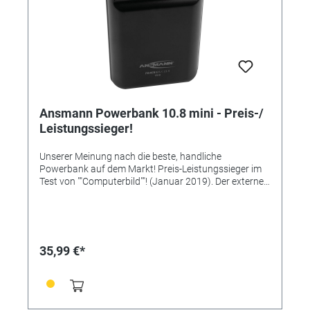
Ansmann Powerbank 10.8 mini - Preis-/
Leistungssieger!
Unserer Meinung nach die beste, handliche
Powerbank auf dem Markt! Preis-Leistungssieger im
Test von ""Computerbild""! (Januar 2019). Der externe
Zusatzakku hat eine Kapazität von 10.000mAh -
damit können Sie zum Beispiel Ihr Handy dreimal voll
aufladen. Ein großes Kraftpaket und dabei so klein wie
eine Bankkarte! Lieferung inklusive Micro-USB-Kabel.
Maße: 64 x 93 x 24mm. Powerbank – die mobile
35,99 €*
Energie-Tankstelle Wer kennt es nicht: Man ist
unterwegs und plötzlich geht die Akkuanzeige des
Smartphones gegen Null – weit und breit ist keine
Lademöglichkeit in Sicht! Dieses Problem gehört nun
der Vergangenheit an, denn die praktische Powerbank