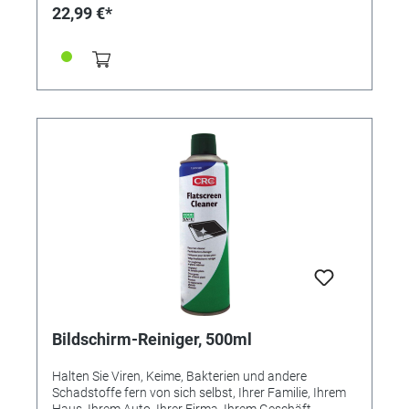
bzw. überall dort, wo Licht für den Bedarf benötigt
22,99 €*
wird. Praktisch - kraftvoll - sicher - und vor allem:
SUPER EINFACH in der Montage: Die LED-Lampen sind
zu befestigen mit dem MAGNET oder mit
doppelseitigem KLEBEBAND, zum Beispiel unsere
Referenz 327537 Größe: 80 x 80 x 25mm
Bildschirm-Reiniger, 500ml
Halten Sie Viren, Keime, Bakterien und andere
Schadstoffe fern von sich selbst, Ihrer Familie, Ihrem
Haus, Ihrem Auto, Ihrer Firma, Ihrem Geschäft.