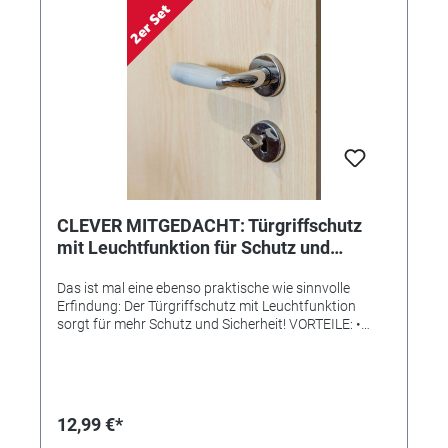
CLEVER MITGEDACHT: Türgriffschutz
mit Leuchtfunktion für Schutz und
Sicherheit, 2er-Set
Das ist mal eine ebenso praktische wie sinnvolle
Erfindung: Der Türgriffschutz mit Leuchtfunktion
sorgt für mehr Schutz und Sicherheit! VORTEILE: •
Leuchtet nachts (fluoreszierend) und sorgt somit für
bessere Orientierung, um z.B. Stürze zu vermeiden.
Gut für Kinder und Menschen, die Nachts aufwachen.
• Keine statische Aufladung mehr. • Universell
passend, da dehnbar. • Schützt den Türgriff und die
12,99 €*
Wand: Schütz Wände und Möbel vor Beschädigung