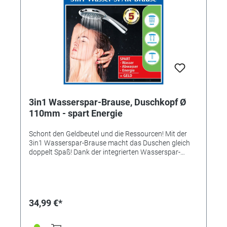
3in1 Wasserspar-Brause, Duschkopf Ø
110mm - spart Energie
Schont den Geldbeutel und die Ressourcen! Mit der
3in1 Wasserspar-Brause macht das Duschen gleich
doppelt Spaß! Dank der integrierten Wasserspar-
Funktion sparen Sie jede Menge Wasser und Energie.
Mal sanft und entspannend, mal erfrischend und
vitalisierend – per Drehschalter lassen sich 3
verschiedene Duschprogramme auswählen. Jede
Einstellung verspricht ein unvergleichliches Verwöhn-
34,99 €*
Erlebnis wie im Wellness-Urlaub! Passend für alle
Standard-Brauseschläuche. Auch für
Durchlauferhitzer geeignet. Extra-großer Duschkopf: Ø