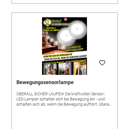
entschieden werden. Somit ist auch der sichere
Einsatz als Taschenlampe möglich. Einfach die
Leuchte aus der Wandhalterung nehmen, fertig. Die
Halterung ist ganz einfach an der Wand mit
Schrauben zu befestigen oder sekundenschnell
festgeklebt ohne Werkzeug und Kabel. Zudem ist der
Bewegungsmelder wetterfest, was ihn für den Außen-
und Inneneinsatz verwendbar macht. Vorteile: -
Bemerkt Personen, Haustiere, Autos -
Sekundenschnell festgeklebt - Ohne Werkzeug - Ohne
Kabel - Verwendung im Innen- und Außenbereich -
Wetterfest - 3 Positionen ON-OFF-AUTO - 360° drehbar
- Für Schränke geeignet - Kann als Taschenlampe
verwendet werden Erforderlich sind 3 Micro
AAA/LR03 Batterien, z.B. unsere Referenz 2625010
Maße ca. 12 x 11 x 12 cm 8-flammig, inkl. Leuchtmittel
Bewegungssensorlampe
Schutzart: IP44 Farbe: Weiß Gewicht: ca. 130g
ÜBERALL SICHER LAUFEN! Die kraftvollen Sensor-
LED-Lampen schalten sich bei Bewegung ein - und
schalten sich ab, wenn die Bewegung aufhört. Überall
dort, wo Sie im Dunkeln sicher laufen möchten: Ideal
für Treppenauf- und abgänge, im Keller, in der
Wohnung, in der Garage u.v.m. Oder auch praktisch
und optimal in Kleiderschränken, Abstellkammern