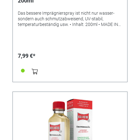
200ml
Das bessere Imprägnierspray ist nicht nur wasser-
sondern auch schmutzabweisend, UV-stabil,
temperaturbeständig usw. • Inhalt: 200ml • MADE IN
GERMANY Viele einfache Imprägniersprays schützen
vor Wassertropfen und Nässe. Sobald die
Anforderungen aber etwas anspruchsvoller und
extremer werden, hinterlassen die Mittel unschöne
Flecken. Hier hilft die Profi-Imprägnierung von
7,99 €*
BALLISTOL! Pflegt und imprägniert alle Textilien und
Wildleder, die auch widrigster Witterung ausgesetzt
sind. Zelte, Planen, Segel, Markisen, Sonnen- und
Regenschirme werden ebenso wetterfest wie Mäntel,
Anoraks, Pullover, Regen-, Ski-, Sport- und
Funktionsbekleidung sowie Schuhe und Rucksäcke.
Auch Verschmutzungen wie Kaffee, Tee, Rotwein oder
Cola perlen einfach ab. Trockener Schmutz bleibt nicht
mehr auf der Faser haften, feuchter Schmutz wird
nicht mehr aufgesogen. Vorteile: • Universal-
Imprägnierung • Für alle ideal, die beruflich oder
sportlich Wind und Wetter ausgesetzt sind • Extrem
wasser- und schmutzabweisende, atmungsaktive
Abperl-Beschichtung • Für alle Natur- und
Kunstfasern sowie Leder • Jede einzelne Faser wird