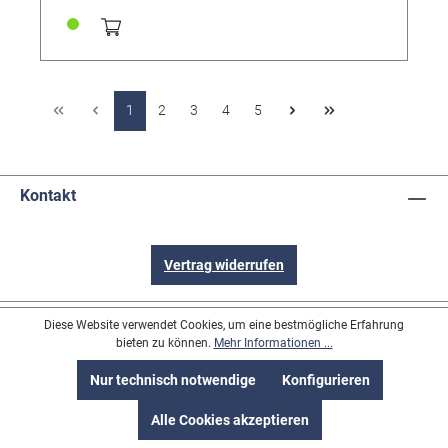
durch unbeabsichtigtes Türaufschlagen. • Verhindert
Stoßverletzungen am Türgriff. • Aus weichem,
flexiblem Kunststoff für einen optimalen Halt. •
Vollständige Ummantelung des Türgriffs für maximale
Sicherheit. • Bessere Haptik & besseres Griffverhalten
für mehr Sicherheit im Alltag. • Bequem, weich, mit
Anti-Rutsch-Funktion für maximalen Halt. • Große
1
2
3
4
5
Hilfe für Menschen mit Arthose = macht es einfach,
die Tür zu öffnen. • Hergestellt aus TPR Material,
ungiftig und BPA frei (Thermoplastisches Gummi). •
Auch für außen geeignet, hält kalten und sehr warmen
Kontakt
Temperaturen stand. EINFACH UND EINFACH GENIAL!
Erhältlich als 4er- und 2er-Set
Vertrag widerrufen
Anschrift
Diese Website verwendet Cookies, um eine bestmögliche Erfahrung
bieten zu können.
Mehr Informationen ...
Informationen
Nur technisch notwendige
Konfigurieren
Inhalt
Alle Cookies akzeptieren