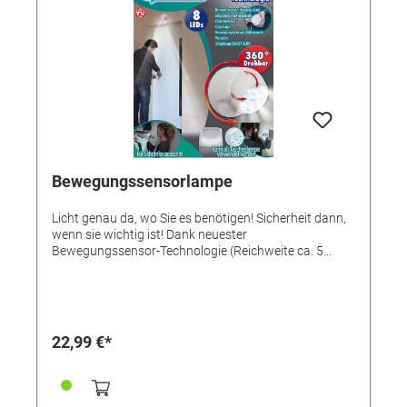
ausgezeichnet, dass ich mich entschlossen habe, nur
Erleichterung! • leichtes Aufstehen • rücken- und
noch Ihr Öl zu verwenden". (A. H. Uhren und Optik in
gelenkschonend • mehr Unabhängigkeit • stabiles
Durmersheim, 13. Januar 1961).
Stahlrohr • robuste Nylongurte • maximale Sicherheit •
einfache Montage (ohne Werkzeug!)
Bewegungssensorlampe
Licht genau da, wo Sie es benötigen! Sicherheit dann,
wenn sie wichtig ist! Dank neuester
Bewegungssensor-Technologie (Reichweite ca. 5
Meter) bemerkt die Lampe Personen, Haustiere usw.
blitzschnell. So ist die batteriebetriebene LED-
Bewegungslampe das optimale Sicherheits- und
Orientierungslicht für dunkle Bereiche wie Schränke,
Treppenstufen und Kellerabgänge. Er bemerkt
22,99 €*
Personen, Haustiere und Autos. Die 8-flammige
Leuchte ist 360° drehbar und registriert Bewegungen
in einem Radius von bis zu ca. 5 m. Es kann zwischen
einem Auto-Modus oder einer Dauerbeleuchtung