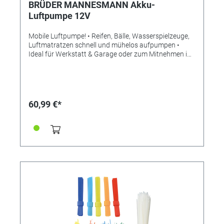
BRÜDER MANNESMANN Akku-
Luftpumpe 12V
Mobile Luftpumpe! • Reifen, Bälle, Wasserspielzeuge,
Luftmatratzen schnell und mühelos aufpumpen •
Ideal für Werkstatt & Garage oder zum Mitnehmen im
Kofferraum • Kabellos dank Akku! • Mit Display •
Gewünschter Luftdruck einstellbar • Automatische
Stoppfunktion Damit wird jegliches Luftpumpen zum
Kinderspiel. Im Handumdrehen sind Fahrradreifen,
Bälle, Luftmatatzen usw. aufgepumpt. Für 4 platte
60,99 €*
Fahrradreifen haben wir in unserem Test von 0 auf 2,3
bar gestoppte 80 Sekunden benötigt. Ohne
Kraftanstrengung! Eine LC-Anzeige zeigt den Druck in
PSI, kPa und bar an. Maximaler Druck: 125 PSI (8,6
bar). Inklusive Adapter für den Betrieb über einen
Zigarettenanzünder. Ladegerät inklusive für 230V. Mit
ingetrierter Arbeitsleuchte und 3 Adaptern für
Fahrräder, Bälle, Spielzeug/ Luftmatratzen.