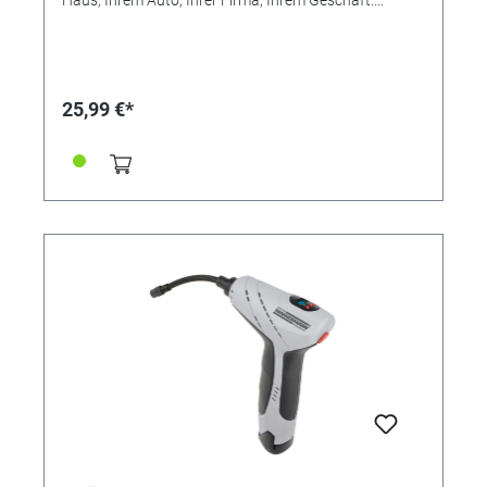
REINIGEN SIE IHRE BÜROAUSRÜSTUNG UND GERÄTE
Oberflächen, die häufig angefasst werden, sollten
regelmäßig von Keimen und Verschmutzungen befreit
werden. Reinigen Sie all die Bildschirme, Tastaturen,
Smartphones, Navigationssysteme, Monitore,
25,99 €*
Leinwände, Kopierer, Notebooks und Laptops.
FLATSCREEN CLEANER Standfester Aktivschaum,
läuft auch an senkrechten Flächen nicht ab. Entfernt
schnell Verschmutzungen aller Art von Ihren
Büromaterialien und Geräten. Inhalt: 500ml mit
Sprayknopf