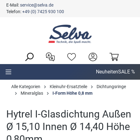
E-Mail:
service@selva.de
alt springen
Telefon:
+49 (0) 7425 930 100
Neuheiten
SALE %
Alle Kategorien
Kleinuhr-Ersatzteile
Dichtungsringe
Mineralglas
I-Form Höhe 0,8 mm
Hytrel I-Glasdichtung Außen
Ø 15,10 Innen Ø 14,40 Höhe
0,80mm