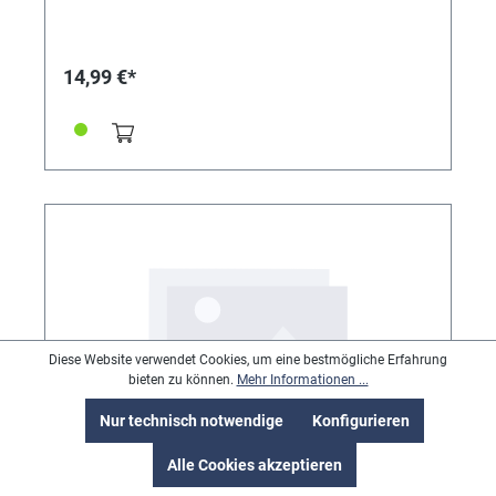
14,99 €*
Diese Website verwendet Cookies, um eine bestmögliche Erfahrung
bieten zu können.
Mehr Informationen ...
Nur technisch notwendige
Konfigurieren
Alle Cookies akzeptieren
Krone 1N Double-Mantel gelb Ø 4,5