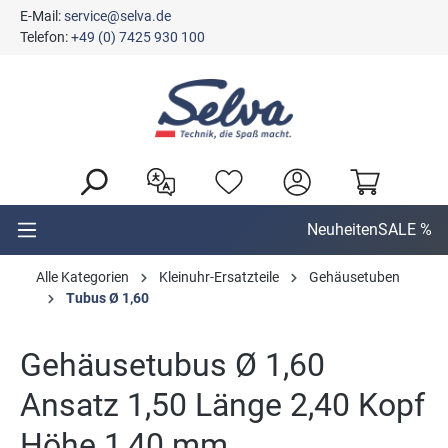
E-Mail:
service@selva.de
alt springen
Telefon:
+49 (0) 7425 930 100
Neuheiten
SALE %
Alle Kategorien
Kleinuhr-Ersatzteile
Gehäusetuben
Tubus Ø 1,60
Gehäusetubus Ø 1,60
Ansatz 1,50 Länge 2,40 Kopf
Höhe 1,40 mm